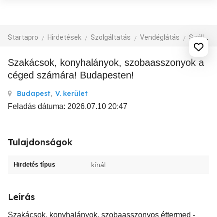
Startapro
Hirdetések
Szolgáltatás
Vendéglátás
Szállás, idegenforgalom
Szakácsok, konyhalányok, szobaasszonyok a
céged számára! Budapesten!
Budapest
,
V. kerület
Feladás dátuma: 2026.07.10 20:47
Tulajdonságok
Hirdetés típus
kínál
Leírás
Szakácsok, konyhalányok, szobaasszonyos éttermed -