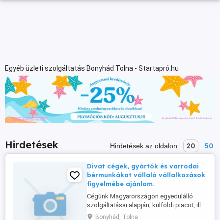
Egyéb üzleti szolgáltatás Bonyhád Tolna - Startapró.hu
Hirdetések
20
50
Hirdetések az oldalon:
Divat cégek, gyártók és varrodai
bérmunkákat vállaló vállalkozások
figyelmébe ajánlom.
Cégünk Magyarországon egyedülálló
szolgáltatásai alapján, külföldi piacot, ill.
tevékenysége alapján megjelenést,
Bonyhád, Tolna