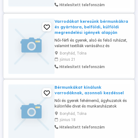
továbbítani üzleti ajánlatukat, kapacitás
Hitelesített telefonszám
felajánlásukat elérhetőségükkel együtt,
tevékenysége alapján, célirányosan, ha
külföldi munkát, ill. kapcsolatokat ...
Varrodákat keresünk bérmunkákra
és gyártásra, belföldi, külföldi
megrendelési igények alapján
Női-férfi és gyerek, alsó és felső ruházat,
valamint textíliák varrásához és
gyártásához keresünk varrodákat, 3-20-
Bonyhád, Tolna
főig Bővebb infó a megrendelésekről a
június 21
web oldalunkon talál, vagy telefonon
Hitelesített telefonszám
elérhet, ha munkát keres.
Bérmunkákat kínálunk
varrodáknak, azonnali kezdéssel
Női és gyerek fehérnemű, ágyhuzatok és
különféle divat és munkaruházatok
varrására keresünk, 3-10-fős varrodákat,
Bonyhád, Tolna
azonnali kezdéssel Bővebb infó a
június 18
honlapunkon, vagy telefonon kérhető.
Hitelesített telefonszám