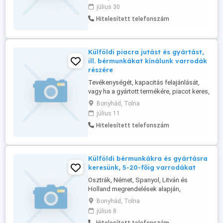
munkát és üzleti kapcsolatokat kínál,
július 30
bármely Európai, Tengerentúli, ill. Ázsiai
Hitelesített telefonszám
országok területén. Levelüket,
tevékenységük és üzleti ajánlataik alapján,
célirányosan, az Önök elérhetőségével ...
Külföldi piacra jutást és gyártást,
ill. bérmunkákat kínálunk varrodák
részére
Tevékenységét, kapacitás felajánlását,
vagy ha a gyártott termékére, piacot keres,
bármely Európai, Tengerentúli és Ázsiai
Bonyhád, Tolna
országok területén, akkor azt,
július 11
célirányosan továűbbítani tudjuk,
Hitelesített telefonszám
elérhetőségével, szolgáltatásaink alapján.
A 2025.08.10-től induló Nemzetközi
Szolgáltatásainkra, a jelentkezési ...
Külföldi bérmunkákra és gyártásra
keresünk, 5-20-főig varrodákat
Osztrák, Német, Spanyol, Litván és
Holland megrendelések alapján,
ruházatok és textíliák varrására keresünk
Bonyhád, Tolna
varrodákat. Bővebb infó web oldalunkon,
július 8
vagy telefonon kérhető, ha jó