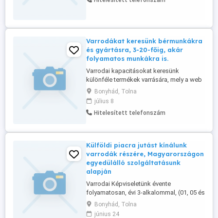
Hitelesített telefonszám
kapcsolatokat keres és munkát.
Varrodákat keresünk bérmunkákra
és gyártásra, 3-20-főig, akár
folyamatos munkákra is.
Varrodai kapacitásokat keresünk
különféle termékek varrására, mely a web
oldalunkon megtekinthetők és
Bonyhád, Tolna
folyamatosan frissülnek. Szolgáltatásaink
július 8
alapján aki munkát keres, az talál is, mivel
Hitelesített telefonszám
szerződött partnereinket folyamatosan 1-
órán belül értesítjük az újabb és újabb
megrendelési igényekről, mely alapján ...
Külföldi piacra jutást kínálunk
varrodák részére, Magyarországon
egyedülálló szolgáltatásunk
alapján
Varrodai Képviseletünk évente
folyamatosan, évi 3-alkalommal, (01, 05 és
08-hóban), az Európai, Ázsiai, ill. a
Bonyhád, Tolna
Tengerentúli országok részére tudja
június 24