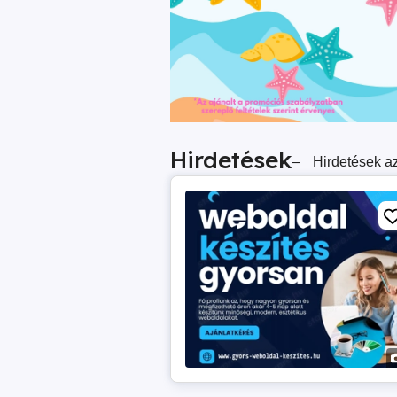
Hirdetések
–
Hirdetések az