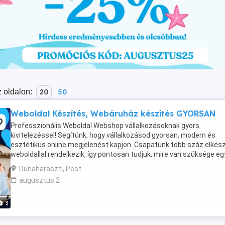
 oldalon:
20
50
Weboldal Készítés, Webáruház készítés GYORSAN
Professzionális Weboldal Webshop vállalkozásoknak gyors
kivitelezéssel! Segítünk, hogy vállalkozásod gyorsan, modern és
esztétikus online megjelenést kapjon. Csapatunk több száz elkész
weboldallal rendelkezik, így pontosan tudjuk, mire van szüksége eg
mai cégnek. Weboldal: Mit kínálunk? Modern, ...
Dunaharaszti, Pest
augusztus 2
3