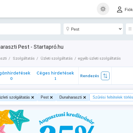
nhirdetések
Céges hirdetések
Rendezés
Fió
0
1
araszti Pest - Startapró.hu
szti
Szolgáltatás
Üzleti szolgáltatás
egyéb üzleti szolgáltatás
ánhirdetések
Céges hirdetések
Rendezés
0
1
zleti szolgáltatás
Pest
Dunaharaszti
Szűrési feltételek törlé