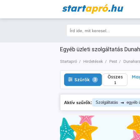
start
apró
.hu
Összes
Magá
Szűrők
3
1
Egyéb üzleti szolgáltatás Dunah
Startapró
Hirdetések
Pest
Dunahara
Összes
Mag
Szűrők
3
1
→
Aktív szűrők:
Szolgáltatás
egyéb ü