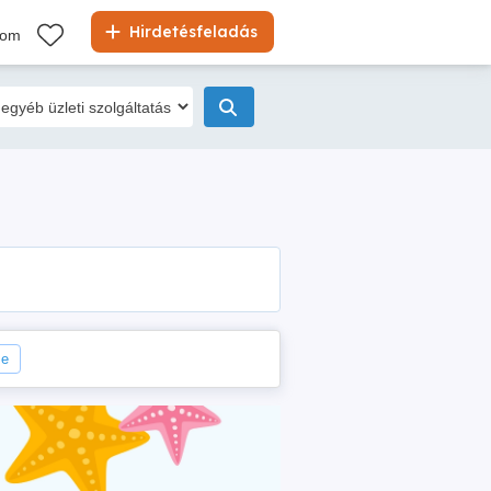
Hirdetésfeladás
kom
se