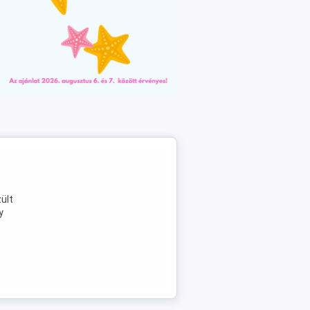
ült
y