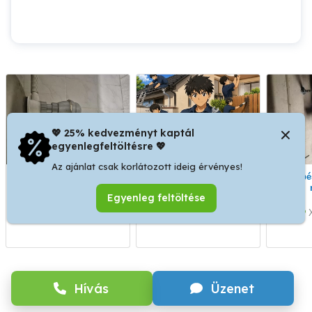
💖 25% kedvezményt kaptál
egyenlegfeltöltésre 💖
Az ajánlat csak korlátozott ideig érvényes!
Csöpögés, szivárgás
A ház körül szinte bármit
Gépészeti, lakatos
gyorsjavítás
megcsinálok
Egyenleg feltöltése
XIV. kerület
X. kerület
Hívás
Üzenet