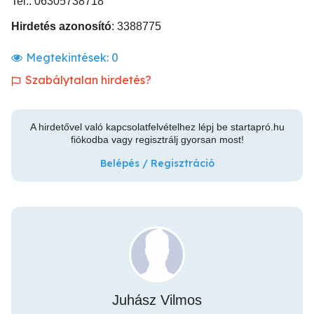
Tel.: 06305738718
Hirdetés azonosító
: 3388775
Megtekintések:
0
Szabálytalan hirdetés?
A hirdetővel való kapcsolatfelvételhez lépj be startapró.hu
fiókodba vagy regisztrálj gyorsan most!
Belépés / Regisztráció
Juhász Vilmos