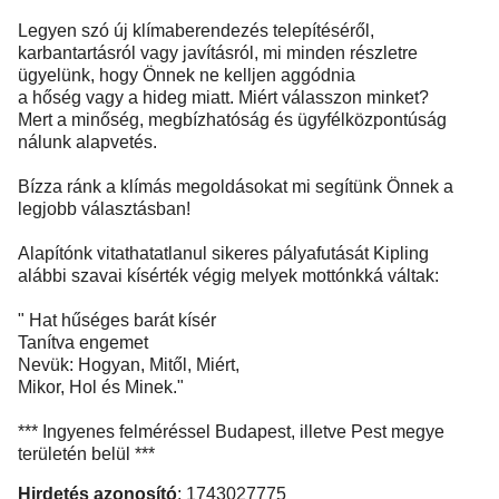
Legyen szó új klímaberendezés telepítéséről,
karbantartásról vagy javításról, mi minden részletre
ügyelünk, hogy Önnek ne kelljen aggódnia
a hőség vagy a hideg miatt. Miért válasszon minket?
Mert a minőség, megbízhatóság és ügyfélközpontúság
nálunk alapvetés.
Bízza ránk a klímás megoldásokat mi segítünk Önnek a
legjobb választásban!
Alapítónk vitathatatlanul sikeres pályafutását Kipling
alábbi szavai kísérték végig melyek mottónkká váltak:
" Hat hűséges barát kísér
Tanítva engemet
Nevük: Hogyan, Mitől, Miért,
Mikor, Hol és Minek."
*** Ingyenes felméréssel Budapest, illetve Pest megye
területén belül ***
Hirdetés azonosító
: 1743027775