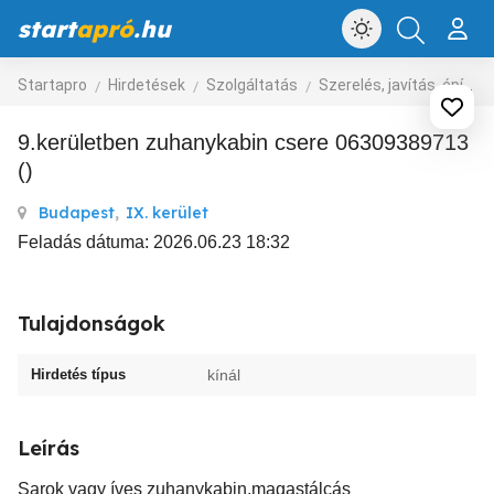
start
apró
.hu
Startapro
Hirdetések
Szolgáltatás
Szerelés, javítás, építkezés
9.kerületben zuhanykabin csere 06309389713
()
Budapest
,
IX. kerület
Feladás dátuma: 2026.06.23 18:32
Tulajdonságok
Hirdetés típus
kínál
Leírás
Sarok vagy íves zuhanykabin,magastálcás