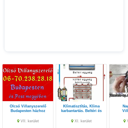
Olcsó Villanyszerelő
Klímatisztítás, Klíma
Nagyon olcsó
Budapesten házhoz
karbantartás. Beltéri és
Vil
megy kisebb munkák
kültéri klímák évenkénti
Budap
miatt is!
karbantartása
házho
VII. kerület
XI. kerület
munk