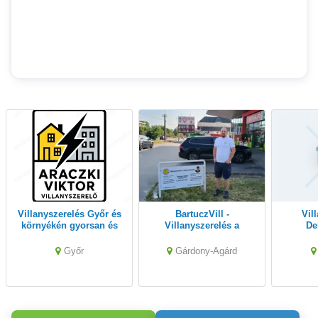
Villanyszerelés Győr és
BartuczVill -
Villanyszerelés
környékén gyorsan és
Villanyszerelés a
De
megbízhatóan!
Velencei-tónál
Győr
Gárdony-Agárd