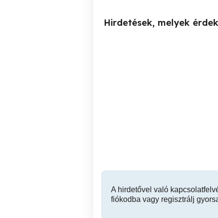
Hirdetések, melyek érde
Villanyszerelés
Pécs
A hirdetővel való kapcsolatfelv
fiókodba vagy regisztrálj gyors