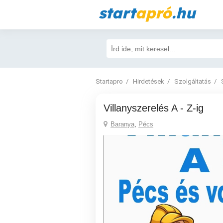
start
apró
.hu
Startapro
Hirdetések
Szolgáltatás
Villanyszerelés A - Z-ig
Baranya
,
Pécs