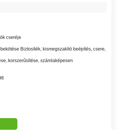
ók cseréje
ekötése Biztosíték, kismegszakító beépítés, csere,
tése, korszerűsítése, számlaképesen
98
0