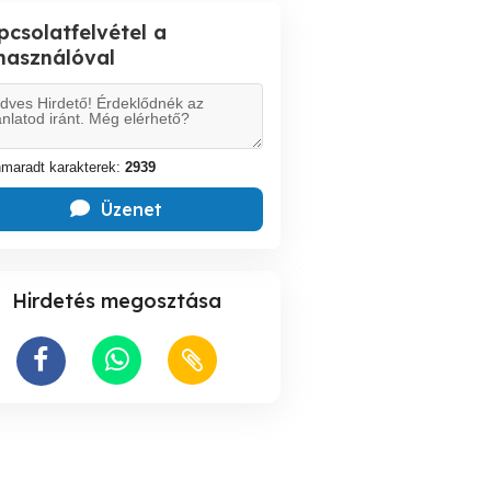
pcsolatfelvétel a
lhasználóval
maradt karakterek:
2939
Üzenet
Hirdetés megosztása