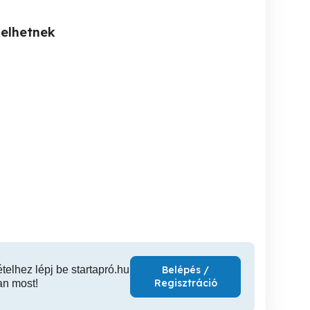
kelhetnek
P cs Corvin u
Villanyszerelő Pécs és
BartuczVill -
vonzáskörzetében
Villanyszer
Pécs
Pécs
Gár
ételhez lépj be startapró.hu
Belépés /
Regisztráció
an most!