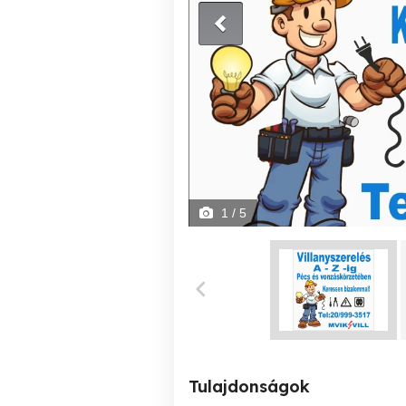
1
/ 5
Tulajdonságok