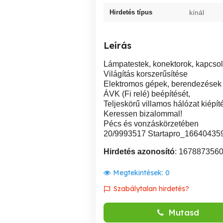
Hirdetés típus
kínál
Leírás
Lámpatestek, konektorok, kapcsol
Világítás korszerűsítése
Elektromos gépek, berendezések b
ÁVK (Fi relé) beépítését,
Teljeskörű villamos hálózat kiépí
Keressen bizalommal!
Pécs és vonzáskörzetében
20/9993517 Startapro_16640435
Hirdetés azonosító
: 167887356
Megtekintések:
0
Szabálytalan hirdetés?
Mutasd