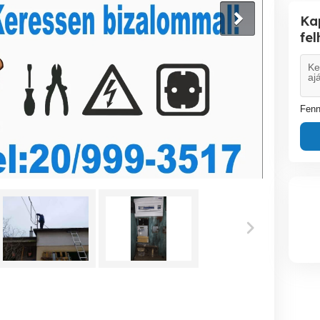
Ka
fe
Fenn