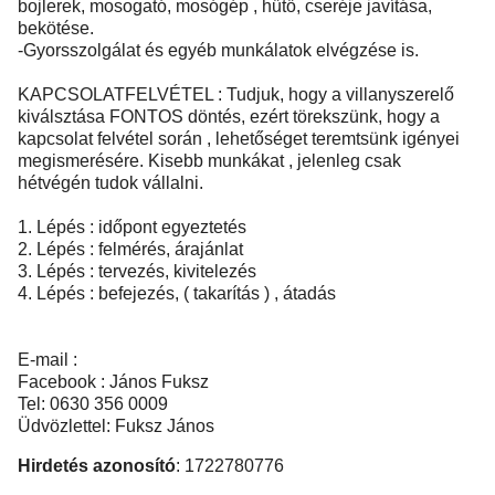
bojlerek, mosogató, mosógép , hűtő, cseréje javítása,
bekötése.
-Gyorsszolgálat és egyéb munkálatok elvégzése is.
KAPCSOLATFELVÉTEL : Tudjuk, hogy a villanyszerelő
kiválsztása FONTOS döntés, ezért törekszünk, hogy a
kapcsolat felvétel során , lehetőséget teremtsünk igényei
megismerésére. Kisebb munkákat , jelenleg csak
hétvégén tudok vállalni.
1. Lépés : időpont egyeztetés
2. Lépés : felmérés, árajánlat
3. Lépés : tervezés, kivitelezés
4. Lépés : befejezés, ( takarítás ) , átadás
E-mail :
Facebook : János Fuksz
Tel: 0630 356 0009
Üdvözlettel: Fuksz János
Hirdetés azonosító
: 1722780776