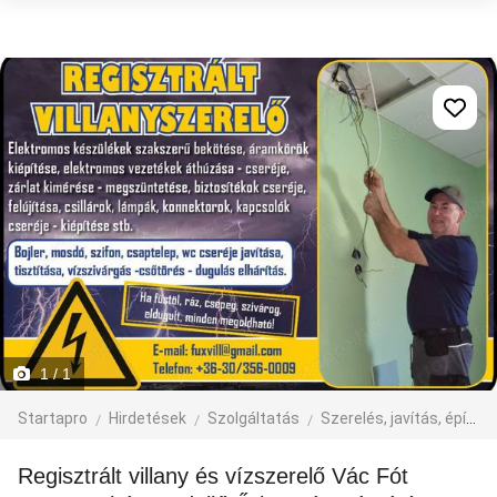
1
/ 1
Startapro
Hirdetések
Szolgáltatás
Szerelés, javítás, építkezés
Regisztrált villany és vízszerelő Vác Fót