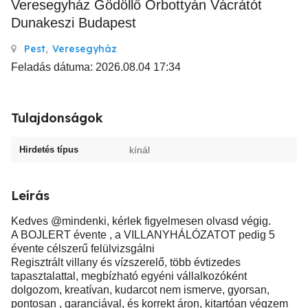
Veresegyház Gödöllő Őrbottyán Vácrátót
Dunakeszi Budapest
Pest
,
Veresegyház
Feladás dátuma: 2026.08.04 17:34
Tulajdonságok
Hirdetés típus
kínál
Leírás
Kedves @mindenki, kérlek figyelmesen olvasd végig.
A BOJLERT évente , a VILLANYHÁLÓZATOT pedig 5
évente célszerű felülvizsgálni
Regisztrált villany és vízszerelő, több évtizedes
tapasztalattal, megbízható egyéni vállalkozóként
dolgozom, kreatívan, kudarcot nem ismerve, gyorsan,
pontosan , garanciával, és korrekt áron, kitartóan végzem