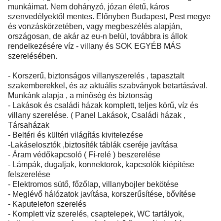
munkáimat. Nem dohányzó, józan életű, káros
szenvedélyektől mentes. Előnyben Budapest, Pest megye
és vonzáskörzetében, vagy megbeszélés alapján,
országosan, de akár az eu-n belül, továbbra is állok
rendelkezésére víz - villany és SOK EGYÉB MÁS
szerelésében.
- Korszerű, biztonságos villanyszerelés , tapasztalt
szakemberekkel, és az aktuális szabványok betartásával.
Munkánk alapja , a minőség és biztonság
- Lakások és családi házak komplett, teljes körű, víz és
villany szerelése. ( Panel Lakások, Családi házak ,
Társaházak
- Beltéri és kültéri világítás kivitelezése
-Lakáselosztók ,biztosíték táblák cseréje javítása
- Áram védőkapcsoló ( Fí-relé ) beszerelése
- Lámpák, dugaljak, konnektorok, kapcsolók kiépitése
felszerelése
- Elektromos sütő, főzőlap, villanybojler bekötése
- Meglévő hálózatok javítása, korszerűsítése, bővítése
- Kaputelefon szerelés
- Komplett víz szerelés, csaptelepek, WC tartályok,