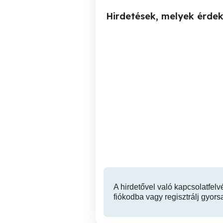
Hirdetések, melyek érde
Olcsó Villanyszerelő
Olcsó Vi
Gyorsan házhoz jön!
Bu
ki
XIII. kerület
A hirdetővel való kapcsolatfelv
fiókodba vagy regisztrálj gyors