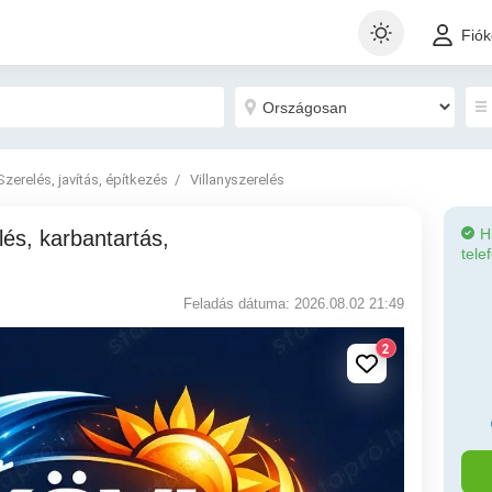
Fió
Szerelés, javítás, építkezés
Villanyszerelés
H
tele
Feladás dátuma: 2026.08.02 21:49
2