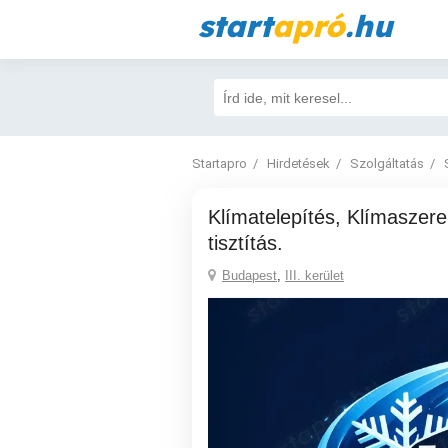
start
apró
.hu
Startapro
Hirdetések
Szolgáltatás
Klímatelepítés, Klímaszerelés, karbantartás,
tisztítás.
Budapest
,
III. kerület