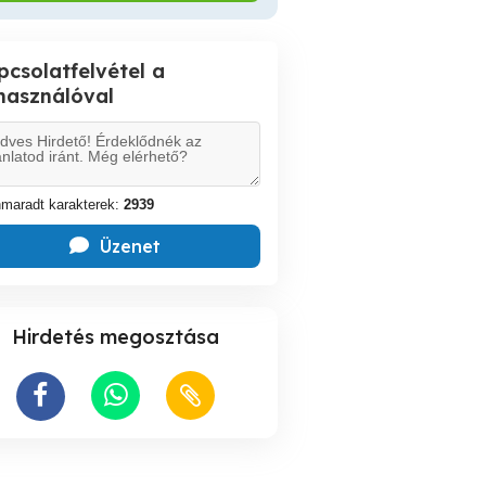
pcsolatfelvétel a
lhasználóval
maradt karakterek:
2939
Üzenet
Hirdetés megosztása