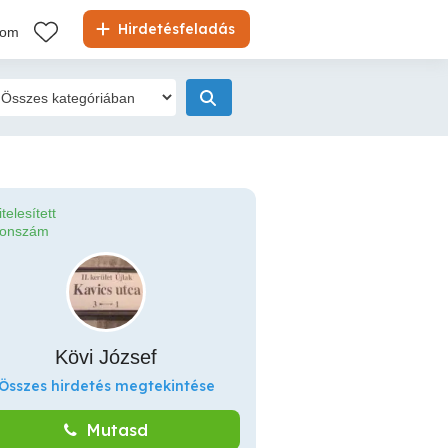
Hirdetésfeladás
kom
itelesített
fonszám
Kövi József
Összes hirdetés megtekintése
Mutasd