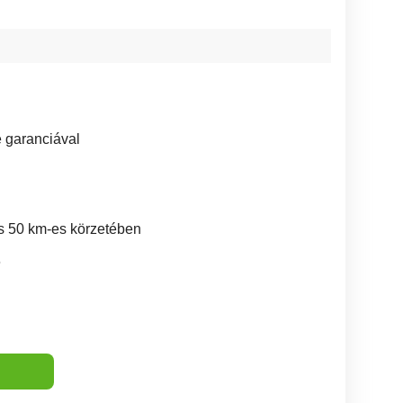
e garanciával
s 50 km-es körzetében
6