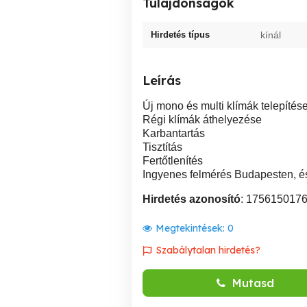
Tulajdonságok
Hirdetés típus
kínál
Leírás
Új mono és multi klímák telepítés
Régi klímák áthelyezése
Karbantartás
Tisztítás
Fertőtlenítés
Ingyenes felmérés Budapesten, é
Hirdetés azonosító
: 175615017
Megtekintések:
0
Szabálytalan hirdetés?
Mutasd