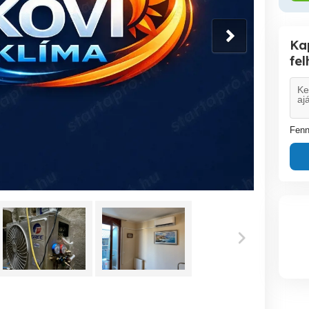
Ka
fe
Fenn