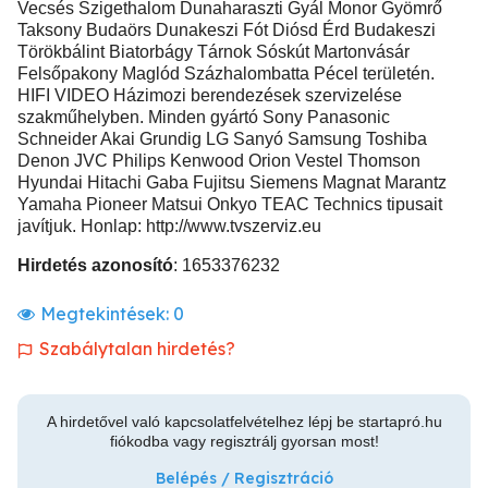
Vecsés Szigethalom Dunaharaszti Gyál Monor Gyömrő
Taksony Budaörs Dunakeszi Fót Diósd Érd Budakeszi
Törökbálint Biatorbágy Tárnok Sóskút Martonvásár
Felsőpakony Maglód Százhalombatta Pécel területén.
HIFI VIDEO Házimozi berendezések szervizelése
szakműhelyben. Minden gyártó Sony Panasonic
Schneider Akai Grundig LG Sanyó Samsung Toshiba
Denon JVC Philips Kenwood Orion Vestel Thomson
Hyundai Hitachi Gaba Fujitsu Siemens Magnat Marantz
Yamaha Pioneer Matsui Onkyo TEAC Technics tipusait
javítjuk. Honlap: http://www.tvszerviz.eu
Hirdetés azonosító
: 1653376232
Megtekintések:
0
Szabálytalan hirdetés?
A hirdetővel való kapcsolatfelvételhez lépj be startapró.hu
fiókodba vagy regisztrálj gyorsan most!
Belépés / Regisztráció