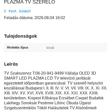
PLAZMA TV SZERELŐ
Pest
,
Sóskút
Feladás dátuma: 2026.08.04 16:02
Tulajdonságok
Hirdetés típus
kínál
Leírás
TV Szakszerviz T:06-20-941-9499 Vállalja OLED 3D
SMART LED PLAZMA LCD TV televízió javítását
egyeztetett időpontban garanciával. TV szerelő helyszíni
kiszállással Budapest I. II. III. IV. V. VI. VII. VIII. IX. X. XI. XII.
XIII. XIV. XV. XVI. XVII. XVIII. XIX. XX. XXI. XXII. XXIII.
kerületeiben. Kispest Kőbánya Erzsébet Csepel Budafok
Lakihegy Soroksár Pestimre Lőrinc Óbuda Újpest
Szigetszentmiklós Tököl Halásztelek TV Alsónémedi