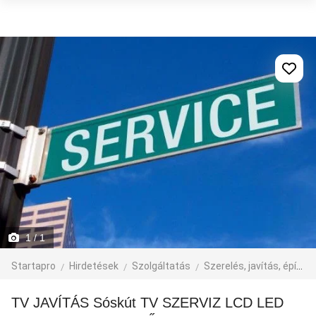
1
/ 1
Startapro
Hirdetések
Szolgáltatás
Szerelés, javítás, építkezés
TV JAVÍTÁS Sóskút TV SZERVIZ LCD LED