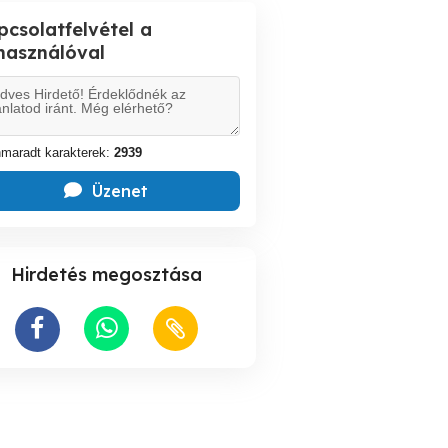
pcsolatfelvétel a
lhasználóval
maradt karakterek:
2939
Üzenet
Hirdetés megosztása