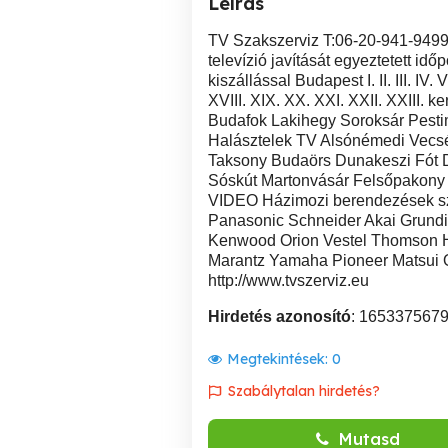
Leírás
TV Szakszerviz T:06-20-941-9
televízió javítását egyeztetett id
kiszállással Budapest I. II. III. IV. V.
XVIII. XIX. XX. XXI. XXII. XXIII.
Budafok Lakihegy Soroksár Pesti
Halásztelek TV Alsónémedi Vecs
Taksony Budaörs Dunakeszi Fót D
Sóskút Martonvásár Felsőpakony 
VIDEO Házimozi berendezések sz
Panasonic Schneider Akai Grund
Kenwood Orion Vestel Thomson H
Marantz Yamaha Pioneer Matsui On
http://www.tvszerviz.eu
Hirdetés azonosító
: 165337567
Megtekintések:
0
Szabálytalan hirdetés?
Mutasd