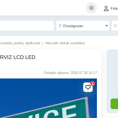
Fió
Szerelés, javítás, építkezés
Műszaki cikkek szerelése
Feladás dátuma: 2026.07.30 16:17
1