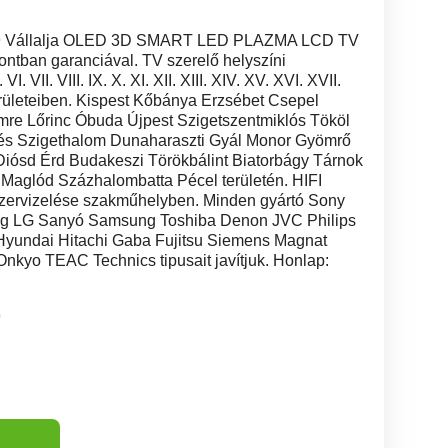
499 Vállalja OLED 3D SMART LED PLAZMA LCD TV
őpontban garanciával. TV szerelő helyszíni
 VI. VII. VIII. IX. X. XI. XII. XIII. XIV. XV. XVI. XVII.
 kerületeiben. Kispest Kőbánya Erzsébet Csepel
mre Lőrinc Óbuda Újpest Szigetszentmiklós Tököl
és Szigethalom Dunaharaszti Gyál Monor Gyömrő
iósd Érd Budakeszi Törökbálint Biatorbágy Tárnok
Maglód Százhalombatta Pécel területén. HIFI
ervizelése szakműhelyben. Minden gyártó Sony
ig LG Sanyó Samsung Toshiba Denon JVC Philips
yundai Hitachi Gaba Fujitsu Siemens Magnat
kyo TEAC Technics tipusait javítjuk. Honlap:
9