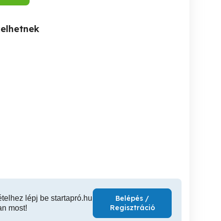
kelhetnek
S Gyál TV
Alsónémedi tv Szerviz
Gyömrő TV SZERVIZ TV
SZERVIZ LED LCD
Alsónémedi tv Javítás lcd
JAVÍT
LAZMA TV SZERELŐ
led plazma tv Szerelő
PLAZMA 
Alsónémedi
Gyál
Alsónémedi
1 Ft
ételhez lépj be startapró.hu
Belépés /
Regisztráció
an most!