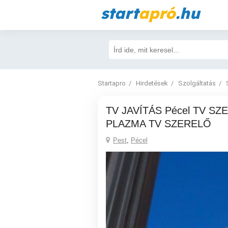
start
apró
.hu
Startapro
Hirdetések
Szolgáltatás
TV JAVÍTÁS Pécel TV SZERVIZ LCD LED
PLAZMA TV SZERELŐ
Pest
,
Pécel