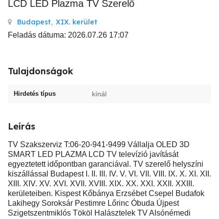
LCD LED Plazma TV Szerelő
Budapest
,
XIX. kerület
Feladás dátuma: 2026.07.26 17:07
Tulajdonságok
Hirdetés típus
kínál
Leírás
TV Szakszerviz T:06-20-941-9499 Vállalja OLED 3D
SMART LED PLAZMA LCD TV televízió javítását
egyeztetett időpontban garanciával. TV szerelő helyszíni
kiszállással Budapest I. II. III. IV. V. VI. VII. VIII. IX. X. XI. XII.
XIII. XIV. XV. XVI. XVII. XVIII. XIX. XX. XXI. XXII. XXIII.
kerületeiben. Kispest Kőbánya Erzsébet Csepel Budafok
Lakihegy Soroksár Pestimre Lőrinc Óbuda Újpest
Szigetszentmiklós Tököl Halásztelek TV Alsónémedi