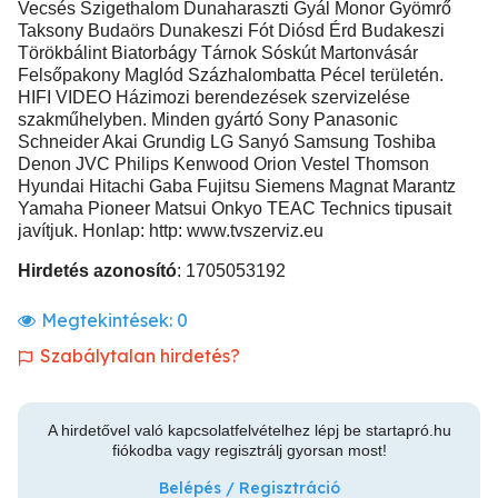
Vecsés Szigethalom Dunaharaszti Gyál Monor Gyömrő
Taksony Budaörs Dunakeszi Fót Diósd Érd Budakeszi
Törökbálint Biatorbágy Tárnok Sóskút Martonvásár
Felsőpakony Maglód Százhalombatta Pécel területén.
HIFI VIDEO Házimozi berendezések szervizelése
szakműhelyben. Minden gyártó Sony Panasonic
Schneider Akai Grundig LG Sanyó Samsung Toshiba
Denon JVC Philips Kenwood Orion Vestel Thomson
Hyundai Hitachi Gaba Fujitsu Siemens Magnat Marantz
Yamaha Pioneer Matsui Onkyo TEAC Technics tipusait
javítjuk. Honlap: http: www.tvszerviz.eu
Hirdetés azonosító
: 1705053192
Megtekintések:
0
Szabálytalan hirdetés?
A hirdetővel való kapcsolatfelvételhez lépj be startapró.hu
fiókodba vagy regisztrálj gyorsan most!
Belépés / Regisztráció