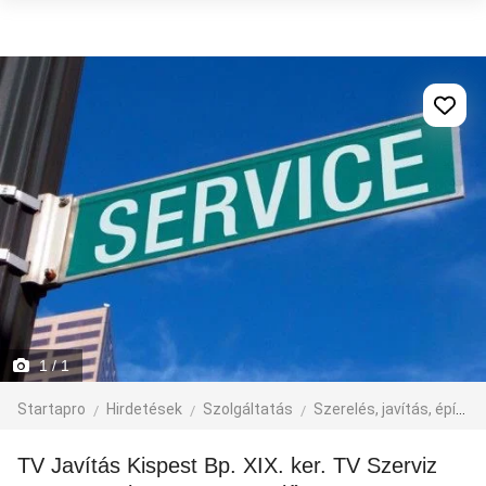
1
/ 1
Startapro
Hirdetések
Szolgáltatás
Szerelés, javítás, építkezés
TV Javítás Kispest Bp. XIX. ker. TV Szerviz