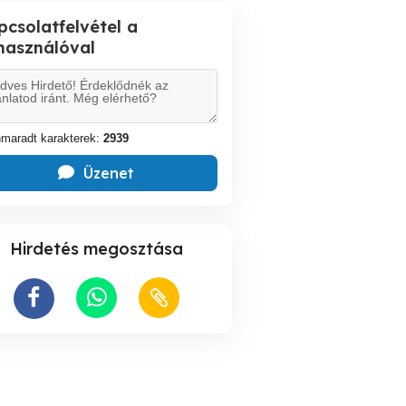
pcsolatfelvétel a
lhasználóval
maradt karakterek:
2939
Üzenet
Hirdetés megosztása