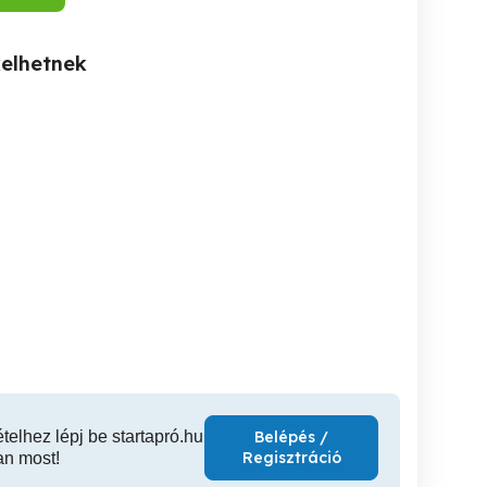
kelhetnek
Elektromos kisgép,
TV JAVÍTÁS Sóskút TV
JAVÍTÁS LED LCD
kéziszerszám, ipari, kerti
SZERV
LAZMA TV SZERELŐ
gép és kávégép szerviz
PLAZMA 
Gyömro
Érd
ételhez lépj be startapró.hu
Belépés /
Regisztráció
an most!