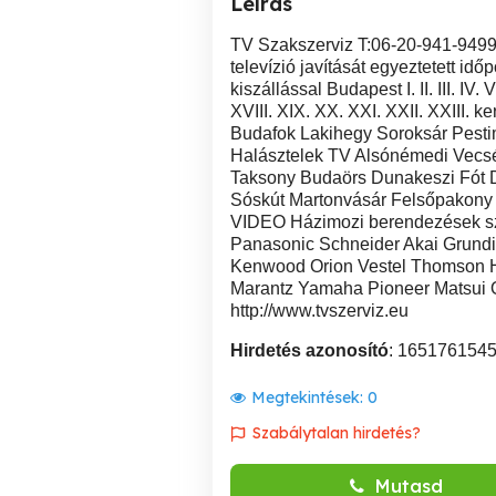
Leírás
TV Szakszerviz T:06-20-941-9
televízió javítását egyeztetett id
kiszállással Budapest I. II. III. IV. V.
XVIII. XIX. XX. XXI. XXII. XXIII.
Budafok Lakihegy Soroksár Pesti
Halásztelek TV Alsónémedi Vecs
Taksony Budaörs Dunakeszi Fót D
Sóskút Martonvásár Felsőpakony 
VIDEO Házimozi berendezések sz
Panasonic Schneider Akai Grund
Kenwood Orion Vestel Thomson H
Marantz Yamaha Pioneer Matsui On
http://www.tvszerviz.eu
Hirdetés azonosító
: 165176154
Megtekintések:
0
Szabálytalan hirdetés?
Mutasd