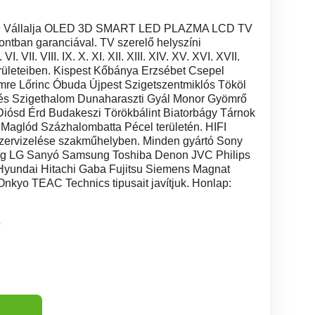
499 Vállalja OLED 3D SMART LED PLAZMA LCD TV
őpontban garanciával. TV szerelő helyszíni
 VI. VII. VIII. IX. X. XI. XII. XIII. XIV. XV. XVI. XVII.
 kerületeiben. Kispest Kőbánya Erzsébet Csepel
mre Lőrinc Óbuda Újpest Szigetszentmiklós Tököl
és Szigethalom Dunaharaszti Gyál Monor Gyömrő
iósd Érd Budakeszi Törökbálint Biatorbágy Tárnok
Maglód Százhalombatta Pécel területén. HIFI
ervizelése szakműhelyben. Minden gyártó Sony
ig LG Sanyó Samsung Toshiba Denon JVC Philips
yundai Hitachi Gaba Fujitsu Siemens Magnat
kyo TEAC Technics tipusait javítjuk. Honlap:
5