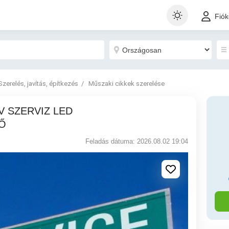
Fió
Szerelés, javítás, építkezés
Műszaki cikkek szerelése
Ő
Feladás dátuma: 2026.08.02 19:04