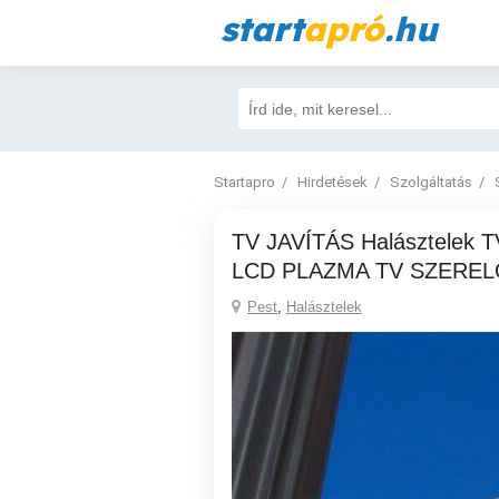
start
apró
.hu
Startapro
Hirdetések
Szolgáltatás
TV JAVÍTÁS Halásztelek TV SZERVIZ LED
LCD PLAZMA TV SZEREL
Pest
,
Halásztelek