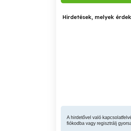
Hirdetések, melyek érde
Alsónémedi tv Szerviz
Gyömrő TV SZERVIZ TV
Alsónémedi tv Javítás lcd
led plazma tv Szerelő
P
Alsónémedi
Alsónémedi
1 Ft
A hirdetővel való kapcsolatfelv
fiókodba vagy regisztrálj gyors