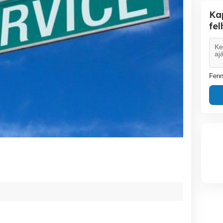
Ka
fe
Fenn