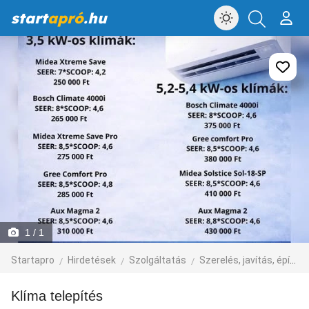
start
apró
.hu
1
/ 1
Startapro
Hirdetések
Szolgáltatás
Szerelés, javítás, építkezés
Klíma telepítés