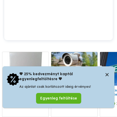
💖 25% kedvezményt kaptál
egyenlegfeltöltésre 💖
Az ajánlat csak korlátozott ideig érvényes!
Riasztórendszerek a
Kamerarendszerek a
Pesterzsébet Bp. XX. ker.
legjobb áron!
legjobb áron!
TV Sze
Egyenleg feltöltése
LCD L
XIV. kerület
XIV. kerület