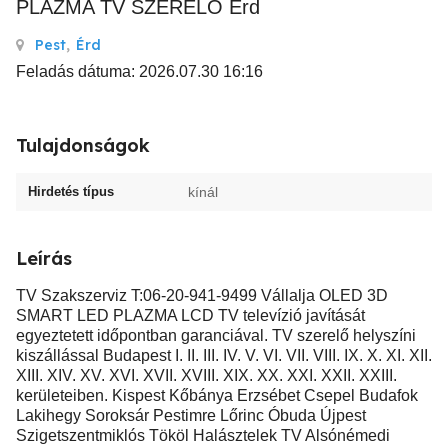
PLAZMA TV SZERELŐ Érd
Pest
,
Érd
Feladás dátuma: 2026.07.30 16:16
Tulajdonságok
Hirdetés típus
kínál
Leírás
TV Szakszerviz T:06-20-941-9499 Vállalja OLED 3D
SMART LED PLAZMA LCD TV televízió javítását
egyeztetett időpontban garanciával. TV szerelő helyszíni
kiszállással Budapest I. II. III. IV. V. VI. VII. VIII. IX. X. XI. XII.
XIII. XIV. XV. XVI. XVII. XVIII. XIX. XX. XXI. XXII. XXIII.
kerületeiben. Kispest Kőbánya Erzsébet Csepel Budafok
Lakihegy Soroksár Pestimre Lőrinc Óbuda Újpest
Szigetszentmiklós Tököl Halásztelek TV Alsónémedi