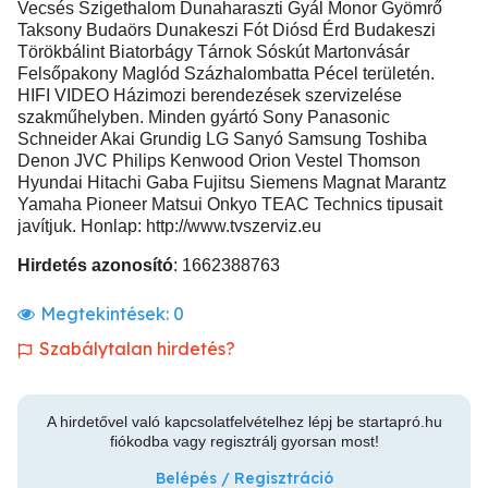
Vecsés Szigethalom Dunaharaszti Gyál Monor Gyömrő
Taksony Budaörs Dunakeszi Fót Diósd Érd Budakeszi
Törökbálint Biatorbágy Tárnok Sóskút Martonvásár
Felsőpakony Maglód Százhalombatta Pécel területén.
HIFI VIDEO Házimozi berendezések szervizelése
szakműhelyben. Minden gyártó Sony Panasonic
Schneider Akai Grundig LG Sanyó Samsung Toshiba
Denon JVC Philips Kenwood Orion Vestel Thomson
Hyundai Hitachi Gaba Fujitsu Siemens Magnat Marantz
Yamaha Pioneer Matsui Onkyo TEAC Technics tipusait
javítjuk. Honlap: http://www.tvszerviz.eu
Hirdetés azonosító
: 1662388763
Megtekintések:
0
Szabálytalan hirdetés?
A hirdetővel való kapcsolatfelvételhez lépj be startapró.hu
fiókodba vagy regisztrálj gyorsan most!
Belépés / Regisztráció