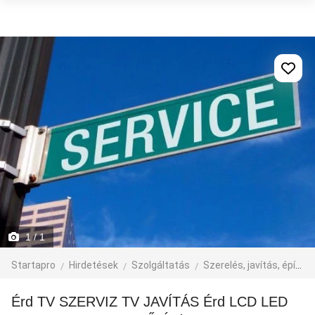
1
/ 1
Startapro
Hirdetések
Szolgáltatás
Szerelés, javítás, építkezés
Érd TV SZERVIZ TV JAVÍTÁS Érd LCD LED