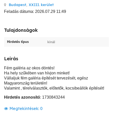
Budapest
,
XXIII. kerület
Feladás dátuma: 2026.07.29 11:49
Tulajdonságok
Hirdetés típus
kínál
Leírás
Fém galéria az okos döntés!
Ha hely szűkében van hívjon minket!
Vállaljuk fém galéria építését tervezését, egész
Magyarország területén!
Valamint , térelválasztók, előtetők, kocsibeállók építését!
Hirdetés azonosító
: 1730843244
Megtekintések:
0