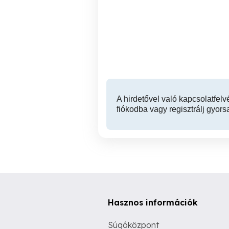
Kútásás,kúttisztítás
Nagykanizsa
A hirdetővel való kapcsolatfelv
fiókodba vagy regisztrálj gyors
Hasznos információk
Súgóközpont