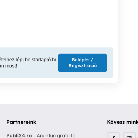
Szakszerü Kútfúrás
Kútfej csere javítás- 32mm
Kútfúrás Budapest és
40mm 50mm 63mm-es
70km-es k
PVC (szegedi) kúton.
Gyula
XV. kerület
XV
ételhez lépj be startapró.hu
Belépés /
Regisztráció
an most!
Partnereink
Kövess min
Publi24.ro
- Anunturi gratuite