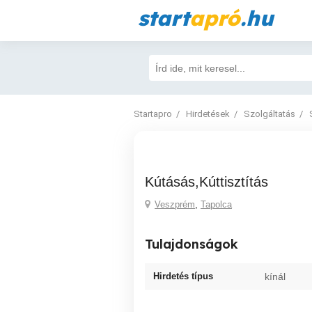
start
apró
.hu
Startapro
Hirdetések
Szolgáltatás
Kútásás,Kúttisztítás
Veszprém
,
Tapolca
Tulajdonságok
Hirdetés típus
kínál