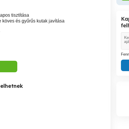
apos tisztítása
Ka
 köves és gyűrűs kutak javítása
fe
5
Fenn
kelhetnek