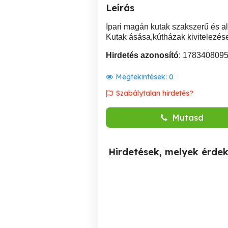
Leírás
Ipari magán kutak szakszerű és al
Kutak ásása,kútházak kivitelezése
Hirdetés azonosító
: 178340809
Megtekintések:
0
Szabálytalan hirdetés?
Mutasd
Hirdetések, melyek érde