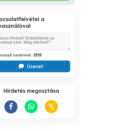
pcsolatfelvétel a
lhasználóval
maradt karakterek:
2939
Üzenet
Hirdetés megosztása