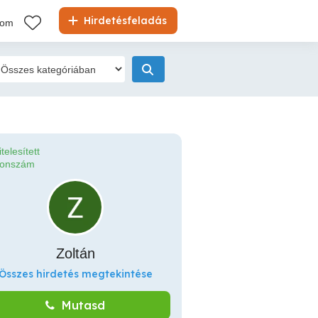
Hirdetésfeladás
kom
itelesített
fonszám
Zoltán
Összes hirdetés megtekintése
Mutasd