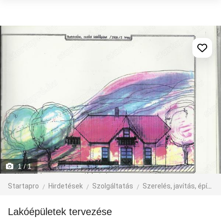
1
/ 1
Startapro
Hirdetések
Szolgáltatás
Szerelés, javítás, építkezés
lakóépületek tervezése