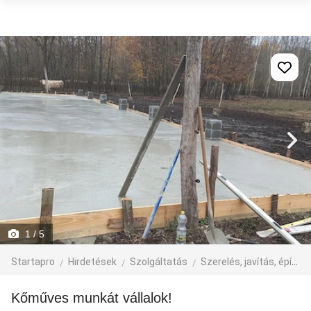
1
/ 5
Startapro
Hirdetések
Szolgáltatás
Szerelés, javítás, építkezés
Kőműves munkát vállalok!