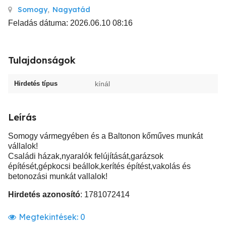
Somogy
,
Nagyatád
Feladás dátuma: 2026.06.10 08:16
Tulajdonságok
Hirdetés típus
kínál
Leírás
Somogy vármegyében és a Baltonon kőműves munkát
vállalok!
Családi házak,nyaralók felújítását,garázsok
építését,gépkocsi beállok,kerítés építést,vakolás és
betonozási munkát vallalok!
Hirdetés azonosító
: 1781072414
Megtekintések:
0