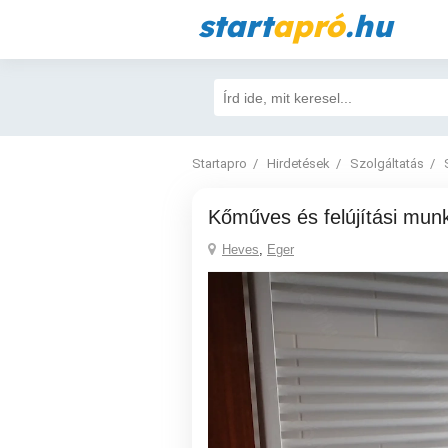
start
apró
.hu
Startapro
Hirdetések
Szolgáltatás
Kőműves és felújítási mun
Heves
,
Eger