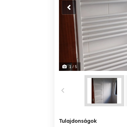
1
/ 5
Tulajdonságok