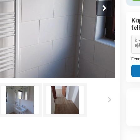
Ka
fe
Fenn