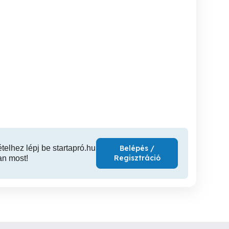
Ajtó-ablak csere utáni
Kőműves munkákat
ólagos falszigetelés -
kőműves javítási munkák!
vá
emezes Vízszigetelés
Kaposvár
XVI. kerület
XX
ételhez lépj be startapró.hu
Belépés /
Regisztráció
an most!