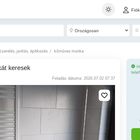
Fió
Szerelés, javítás, építkezés
kőműves munka
H
kát keresek
tele
Feladás dátuma: 2026.07.02 07:37