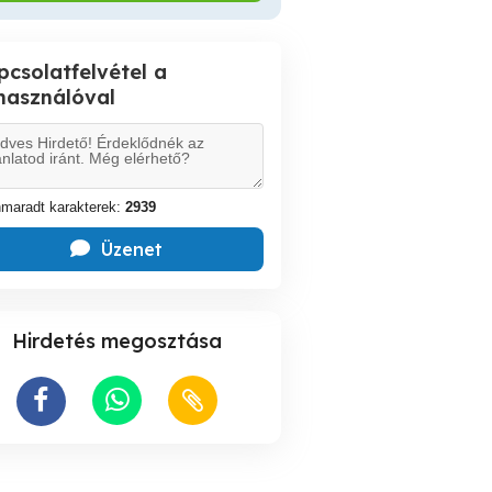
pcsolatfelvétel a
lhasználóval
maradt karakterek:
2939
Üzenet
Hirdetés megosztása