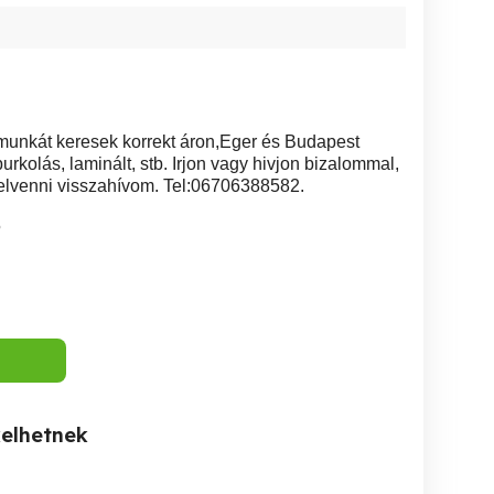
munkát keresek korrekt áron,Eger és Budapest
urkolás, laminált, stb. Irjon vagy hivjon bizalommal,
lvenni visszahívom. Tel:06706388582.
5
kelhetnek