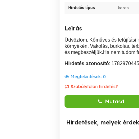
Hirdetés típus
keres
Leírás
Üdvözlöm. Kőműves és felújítási 
környékén. Vakolás, burkolás, térb
és megbeszéljük.Ha nem tudom fe
Hirdetés azonosító
: 178297044
Megtekintések:
0
Szabálytalan hirdetés?
Mutasd
Hirdetések, melyek érde