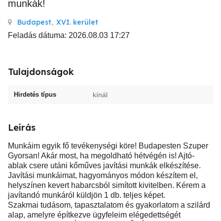
munkák!
Budapest
,
XVI. kerület
Feladás dátuma: 2026.08.03 17:27
Tulajdonságok
Hirdetés típus
kínál
Leírás
Munkáim egyik fő tevékenységi köre! Budapesten Szuper
Gyorsan! Akár most, ha megoldható hétvégén is! Ajtó-
ablak csere utáni kőműves javítási munkák elkészítése.
Javítási munkáimat, hagyományos módon készítem el,
helyszínen kevert habarcsból simított kivitelben. Kérem a
javítandó munkáról küldjön 1 db. teljes képet.
Szakmai tudásom, tapasztalatom és gyakorlatom a szilárd
alap, amelyre építkezve ügyfeleim elégedettségét