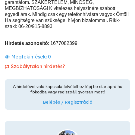
garantálom. SZAKÉRTELEM, MINŐSÉG,
MEGBÍZHATÓSÁG! Kivitelezés helyszínére szabott
egyedi árak. Mindig csak egy telefonhívásra vagyok Öntől!
Ha segítségre van szüksége, hívjon bizalommal. Rikk-
szaki: 06-20/915-8893
Hirdetés azonosító
: 1677082399
Megtekintések:
0
Szabálytalan hirdetés?
A hirdetővel való kapcsolatfelvételhez lépj be startapró.hu
fiókodba vagy regisztrálj gyorsan most!
Belépés / Regisztráció