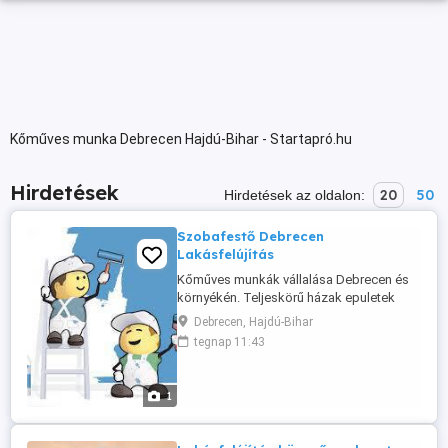
Kőműves munka Debrecen Hajdú-Bihar - Startapró.hu
Hirdetések
20
50
Hirdetések az oldalon:
Szobafestő Debrecen
Lakásfelújítás
Kőműves munkák vállalása Debrecen és
környékén. Teljeskörű házak epuletek
renoválása. Falazas .
Debrecen, Hajdú-Bihar
betonozás.nyilaszárok cseréje.ablak ajto
tegnap 11:43
kavázás.hőszigetelés. külső
belső.javítások. Épületek bontása
Kerítések építése. Festés mázolás.
1
Vízszerelés Keressen bizalommal.
06305677441