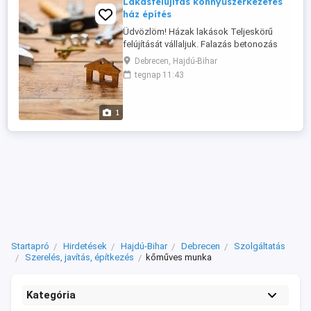
Lakásfelújítás könnyűszerkezetes
ház építés
Üdvözlöm! Házak lakások Teljeskörű
felújítását vállaljuk. Falazás betonozás
hőszigetel s kerítések járdák
Debrecen, Hajdú-Bihar
készítése.hoszigeteles. Nyílászárok
tegnap 11:43
cseréje. Korrekt arakkal. Megbizhato
.pontos .munkajara igenyes . Kivitelezo.
Keressen bizalommal kerjen arajanlatot
1
0630567741
Startapró
Hirdetések
Hajdú-Bihar
Debrecen
Szolgáltatás
Szerelés, javítás, építkezés
kőműves munka
Kategória