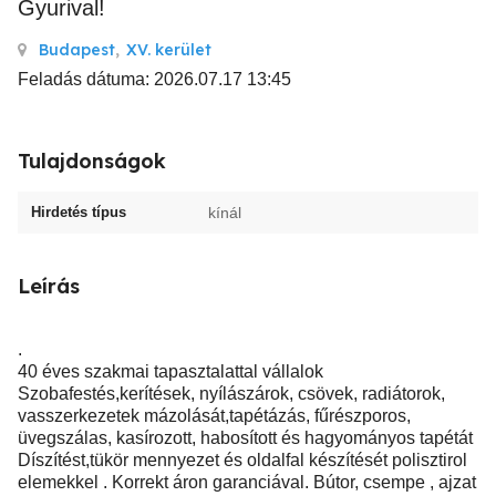
Gyurival!
Budapest
,
XV. kerület
Feladás dátuma: 2026.07.17 13:45
Tulajdonságok
Hirdetés típus
kínál
Leírás
.
40 éves szakmai tapasztalattal vállalok
Szobafestés,kerítések, nyílászárok, csövek, radiátorok,
vasszerkezetek mázolását,tapétázás, fűrészporos,
üvegszálas, kasírozott, habosított és hagyományos tapétát
Díszítést,tükör mennyezet és oldalfal készítését polisztirol
elemekkel . Korrekt áron garanciával. Bútor, csempe , ajzat