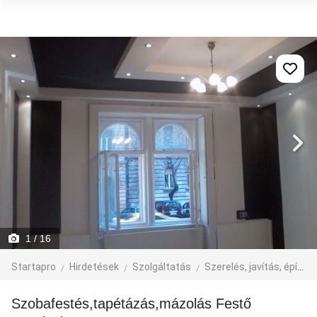
1
/ 16
Startapro
Hirdetések
Szolgáltatás
Szerelés, javítás, építkezés
Szobafestés,tapétázás,mázolás Festő