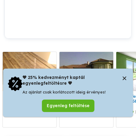
💖 25% kedvezményt kaptál
egyenlegfeltöltésre 💖
Az ajánlat csak korlátozott ideig érvényes!
Tisztasági
Festés Mázolás
Szobafestés Budapesten
festést,laminált
Tapétázás Gipszkarton
Zuglób
Egyenleg feltöltése
parkettázást vállalok.
Tisz
Laminál
XV. kerület
XIV. kerület
Szob