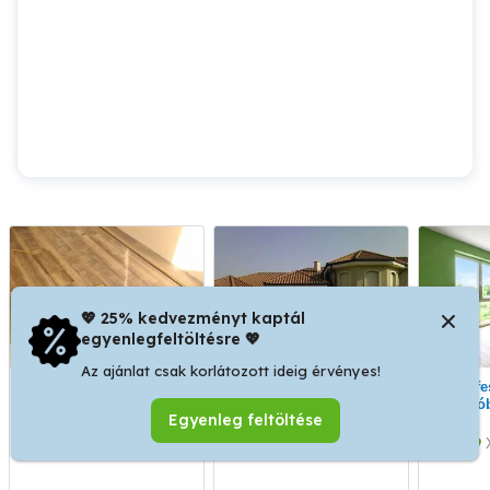
💖 25% kedvezményt kaptál
egyenlegfeltöltésre 💖
Az ajánlat csak korlátozott ideig érvényes!
Tisztasági
Festés Mázolás
Szobafestés Budapesten
festést,laminált
Tapétázás Gipszkarton
Zuglób
Egyenleg feltöltése
parkettázást vállalok.
Tisz
Laminál
XV. kerület
XIV. kerület
Szob