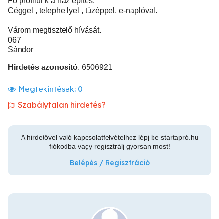
Fő profilunk a ház építés.
Céggel , telephellyel , tüzéppel. e-naplóval.
Várom megtisztelő hívását.
067
Sándor
Hirdetés azonosító
: 6506921
Megtekintések:
0
Szabálytalan hirdetés?
A hirdetővel való kapcsolatfelvételhez lépj be startapró.hu
fiókodba vagy regisztrálj gyorsan most!
Belépés / Regisztráció