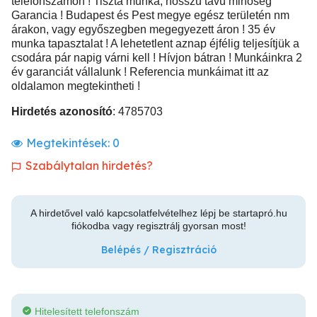
telefonszámon ! Tiszta munka, hosszú távú minőség
Garancia ! Budapest és Pest megye egész területén nm
árakon, vagy egyőszegben megegyezett áron ! 35 év
munka tapasztalat ! A lehetetlent aznap éjfélig teljesítjük a
csodára pár napig várni kell ! Hívjon bátran ! Munkáinkra 2
év garanciát vállalunk ! Referencia munkáimat itt az
oldalamon megtekintheti !
Hirdetés azonosító
: 4785703
Megtekintések:
0
Szabálytalan hirdetés?
A hirdetővel való kapcsolatfelvételhez lépj be startapró.hu
fiókodba vagy regisztrálj gyorsan most!
Belépés / Regisztráció
Hitelesített telefonszám