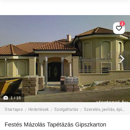
2
1
/ 16
Startapro
Hirdetések
Szolgáltatás
Szerelés, javítás, építkezés
Festés Mázolás Tapétázás Gipszkarton