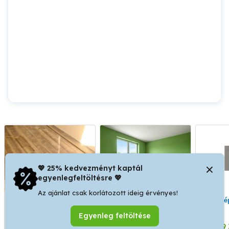
💖 25% kedvezményt kaptál
egyenlegfeltöltésre 💖
Az ajánlat csak korlátozott ideig érvényes!
Tisztasági
Szobafestés Budapesten
Ház építés ,felújítás
festést,laminált
Zuglóban, 14.kerület
Egyenleg feltöltése
parkettázást vállalok.
Tisztasági Festés
Laminált padló lerakás
XV. kerület
XIV. kerület