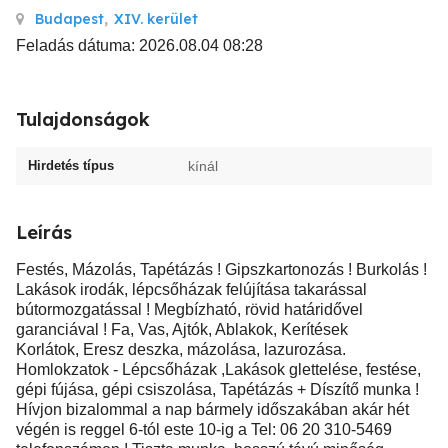
Budapest
,
XIV. kerület
Feladás dátuma: 2026.08.04 08:28
Tulajdonságok
Hirdetés típus
kínál
Leírás
Festés, Mázolás, Tapétázás ! Gipszkartonozás ! Burkolás !
Lakások irodák, lépcsőházak felújítása takarással
bútormozgatással ! Megbízható, rövid határidővel
garanciával ! Fa, Vas, Ajtók, Ablakok, Kerítések
Korlátok, Eresz deszka, mázolása, lazurozása.
Homlokzatok - Lépcsőházak ,Lakások glettelése, festése,
gépi fújása, gépi csiszolása, Tapétázás + Díszítő munka !
Hívjon bizalommal a nap bármely időszakában akár hét
végén is reggel 6-tól este 10-ig a Tel: 06 20 310-5469