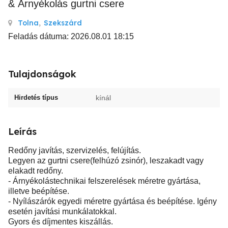
& Árnyékolás gurtni csere
Tolna
,
Szekszárd
Feladás dátuma: 2026.08.01 18:15
Tulajdonságok
Hirdetés típus
kínál
Leírás
Redőny javítás, szervizelés, felújítás.
Legyen az gurtni csere(felhúzó zsinór), leszakadt vagy
elakadt redőny.
- Árnyékolástechnikai felszerelések méretre gyártása,
illetve beépítése.
- Nyílászárók egyedi méretre gyártása és beépítése. Igény
esetén javítási munkálatokkal.
Gyors és díjmentes kiszállás.