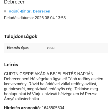
Debrecen
Hajdú-Bihar
,
Debrecen
Feladás dátuma: 2026.08.04 13:53
Tulajdonságok
Hirdetés típus
kínál
Leírás
GURTNICSERE AKÁR A BEJELENTÉS NAPJÁN
Debrecenben! Hétvégeken ügyelet! Több redőny esetén
kedvezmény! Rövid határidővel vállal redőnyjavítást,
gurtnicserét, megbízható redőnyös cég! Tekintse meg
honlapunkat is! Várjuk hívását hétvégeken is! Perzsa
Árnyékolástechnika
Hirdetés azonosító
: 1645505504