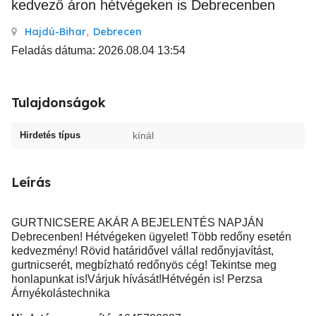
kedvező áron hétvégeken is Debrecenben
Hajdú-Bihar
,
Debrecen
Feladás dátuma: 2026.08.04 13:54
Tulajdonságok
Hirdetés típus
kínál
Leírás
GURTNICSERE AKÁR A BEJELENTÉS NAPJÁN
Debrecenben! Hétvégeken ügyelet! Több redőny esetén
kedvezmény! Rövid határidővel vállal redőnyjavítást,
gurtnicserét, megbízható redőnyös cég! Tekintse meg
honlapunkat is!Várjuk hívását!Hétvégén is! Perzsa
Árnyékolástechnika