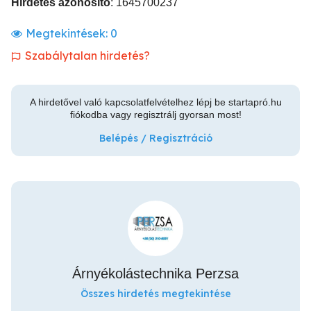
Hirdetés azonosító
: 1645700237
Megtekintések:
0
Szabálytalan hirdetés?
A hirdetővel való kapcsolatfelvételhez lépj be startapró.hu
fiókodba vagy regisztrálj gyorsan most!
Belépés / Regisztráció
Árnyékolástechnika Perzsa
Összes hirdetés megtekintése