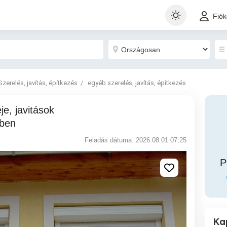
Fió
Szerelés, javítás, építkezés
egyéb szerelés, javítás, építkezés
nben
Feladás dátuma: 2026.08.01 07:25
P
Ka