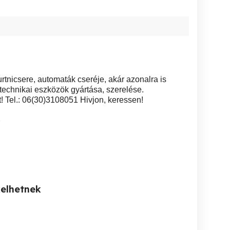
rtnicsere, automaták cseréje, akár azonalra is
stechnikai eszközök gyártása, szerelése.
! Tel.: 06(30)3108051 Hivjon, keressen!
2
kelhetnek