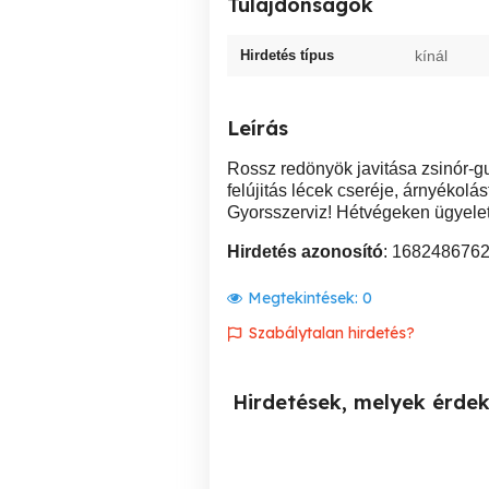
Tulajdonságok
Hirdetés típus
kínál
Leírás
Rossz redönyök javitása zsinór-gu
felújitás lécek cseréje, árnyékolá
Gyorsszerviz! Hétvégeken ügyelet
Hirdetés azonosító
: 168248676
Megtekintések:
0
Szabálytalan hirdetés?
Hirdetések, melyek érde