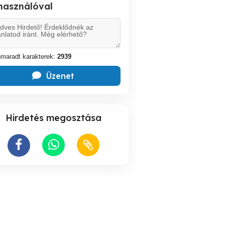
lhasználóval
maradt karakterek:
2939
Üzenet
Hirdetés megosztása