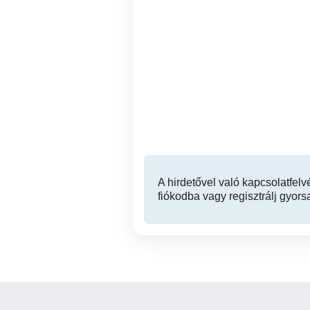
Kőműves Debrecen
Expressz redőnyjavitás
gu
Debrecen
A hirdetővel való kapcsolatfelv
fiókodba vagy regisztrálj gyors