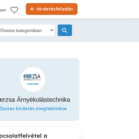
Hirdetésfeladás
kom
erzsa Árnyékolástechnika
Összes hirdetés megtekintése
pcsolatfelvétel a