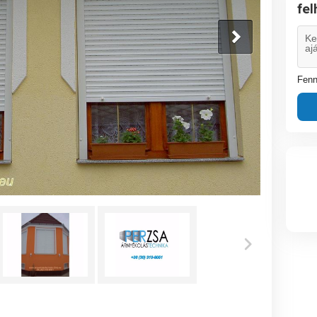
fe
Fenn