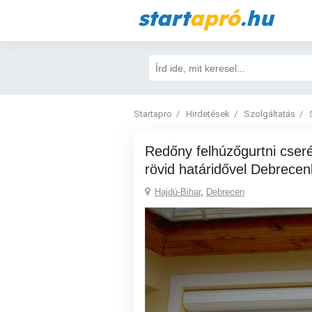
start
apró
.hu
Startapro
Hirdetések
Szolgáltatás
Redőny felhúzőgurtni cseréje, javitások
rövid határidővel Debrece
Hajdú-Bihar
,
Debrecen