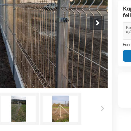
Ka
fe
Fenn