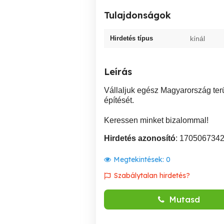
Tulajdonságok
Hirdetés típus
kínál
Leírás
Vállaljuk egész Magyarország ter
építését.
Keressen minket bizalommal!
Hirdetés azonosító
: 170506734
Megtekintések:
0
Szabálytalan hirdetés?
Mutasd