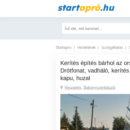
start
apró
.hu
Startapro
Hirdetések
Szolgáltatás
Kerítés építés bárhol az országban!
Drótfonat, vadháló, kerítés
kapu, huzal
Veszprém
,
Bakonyszentlászló