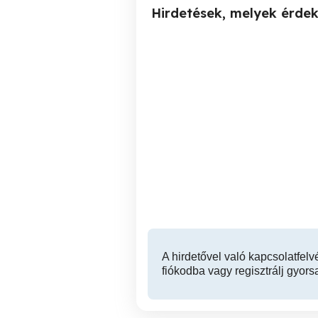
Hirdetések, melyek érde
Redőnyjavítás Kedvező
Ablak Ajtó Redőnyjavítás
Áron 0620 523 0912
06
Székesfehérvár
Várpalota
A hirdetővel való kapcsolatfelv
fiókodba vagy regisztrálj gyors