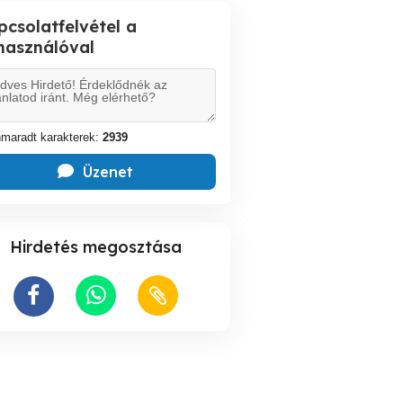
pcsolatfelvétel a
lhasználóval
maradt karakterek:
2939
Üzenet
Hirdetés megosztása