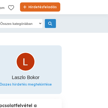
Hirdetésfeladás
kom
Laszlo Bokor
Összes hirdetés megtekintése
pcsolatfelvétel a