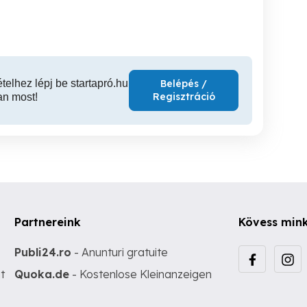
XIV. kerület
XVII. kerület
XV
ételhez lépj be startapró.hu
Belépés /
Regisztráció
an most!
Partnereink
Kövess min
Publi24.ro
- Anunturi gratuite
t
Quoka.de
- Kostenlose Kleinanzeigen