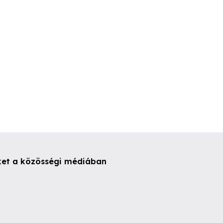
I. kerület
VI. kerület
XVII. kerül
ket a közösségi médiában