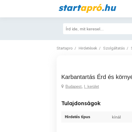
start
apró
.hu
Startapro
Hirdetések
Szolgáltatás
Karbantartás Érd és körny
Budapest
,
I. kerület
Tulajdonságok
Hirdetés típus
kínál