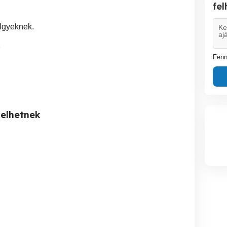
fe
lgyeknek.
2
Fenn
kelhetnek
ség, ott a
Komplett lakásfelújítás
Redőny szerelés, javítás,
segítség
ezermestert keres
Moto
17.kerben