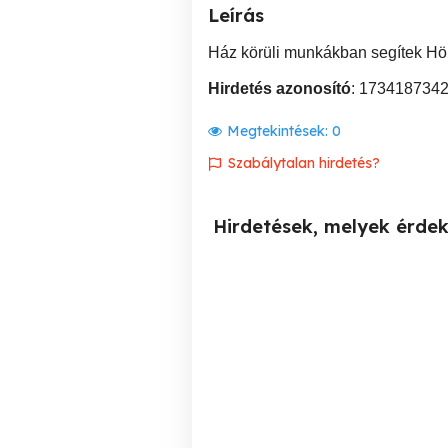
Leírás
Ház körüli munkákban segítek Hö
Hirdetés azonosító
: 173418734
Megtekintések:
0
Szabálytalan hirdetés?
Hirdetések, melyek érde
Lakásfelújítás
Ahol a szük