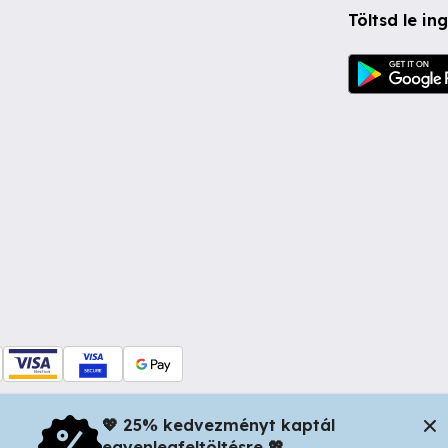
Töltsd le i
💖 25% kedvezményt kaptál
egyenlegfeltöltésre 💖