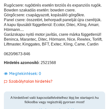
Rugócsere: rugótörés esetén torziós és expanziós rugók.
Bowden szakadás esetén: bowden csere.
Görgőcsere: csapágyazott, kopásálló görgőkre.
Panel csere: összetört, behorpadt panelját újra cseréljük.
A kapu típusától függetlenül: Ecotor, Ditec, Kling, Amarr,
Hörmann....
Garázskapu nyitó motor javítás, csere márka függetlenül!
Beninca, Marantec, Ditec, Hörmann, Nice, Rewlex, Torlift,
Liftmaster, Kinggates, BFT, Exitec, Kling, Came, Cardin
0620/9673-846
Hirdetés azonosító
: 2521568
Megtekintések:
0
Szabálytalan hirdetés?
A hirdetővel való kapcsolatfelvételhez lépj be startapró.hu
fiókodba vagy regisztrálj gyorsan most!