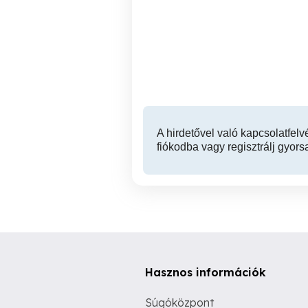
Szekszárd - Paks és
Redőny javítás - gurtni
környéke Redőny javítás &
Árnyékolás gurtni csere
Szekszárd
A hirdetővel való kapcsolatfelv
fiókodba vagy regisztrálj gyors
Hasznos információk
Súgóközpont