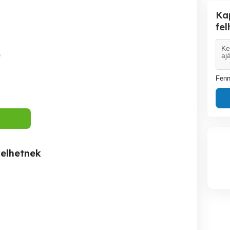
Ka
fe
0
Fenn
kelhetnek