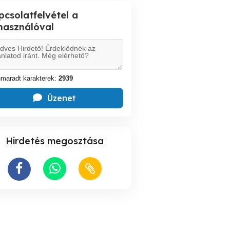
pcsolatfelvétel a
lhasználóval
maradt karakterek:
2939
Üzenet
Hirdetés megosztása