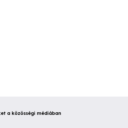
Többféle felújítás!
Ingyenes lomtal
e Bonyhád
onyhád
VIII. kerület
VIII. kerüle
ket a közösségi médiában