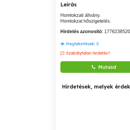
Leírás
Homlokzati állvány.
Homlokzat hőszigetelés.
Hirdetés azonosító
: 177623852
Megtekintések:
0
Szabálytalan hirdetés?
Mutasd
Hirdetések, melyek érde