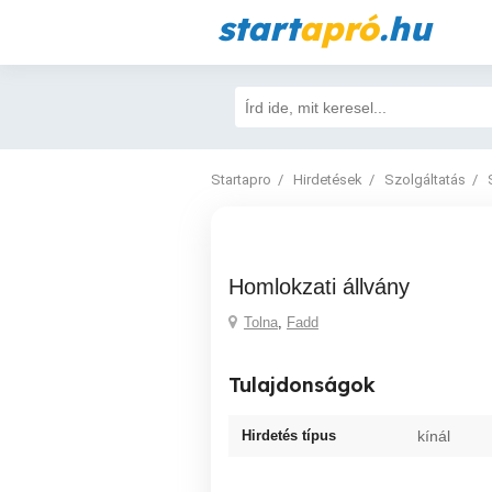
start
apró
.hu
Startapro
Hirdetések
Szolgáltatás
Homlokzati állvány
Tolna
,
Fadd
Tulajdonságok
Hirdetés típus
kínál