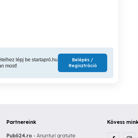
Redőny javítás redőny
Redőny javítás gurtni
csere Paks
szerelés gurtni csere
cser
Szekszárd
Paks
Szekszárd
B
ételhez lépj be startapró.hu
Belépés /
Regisztráció
an most!
Partnereink
Kövess min
Publi24.ro
- Anunturi gratuite