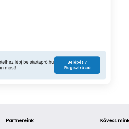
ség, ott a
Komplett lakásfelújítás
Redőny szerelés, javítás,
segítség
ezermestert keres
Moto
17.kerben
XIV. kerület
XVII. kerület
XV
ételhez lépj be startapró.hu
Belépés /
Regisztráció
an most!
Partnereink
Kövess min