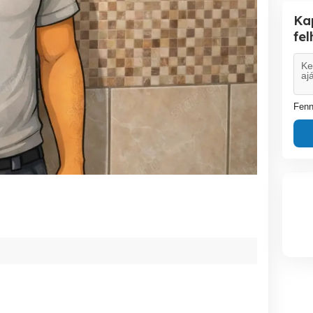
Ka
fe
Fenn