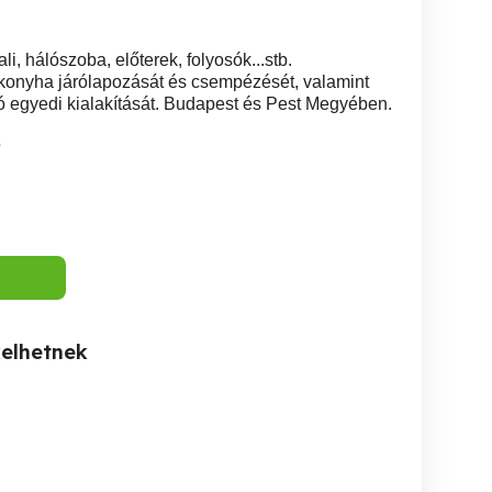
li, hálószoba, előterek, folyosók...stb.
, konyha járólapozását és csempézését, valamint
zó egyedi kialakítását. Budapest és Pest Megyében.
5
kelhetnek