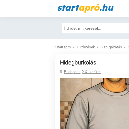
start
apró
.hu
Startapro
Hirdetések
Szolgáltatás
Hidegburkolás
Budapest
,
XX. kerület