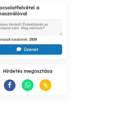
pcsolatfelvétel a
lhasználóval
maradt karakterek:
2939
Üzenet
Hirdetés megosztása