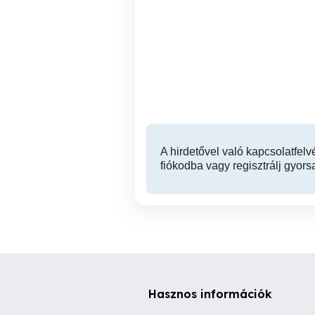
Lakásfelújítás
Ahol a szük
IV. kerület
A hirdetővel való kapcsolatfelv
fiókodba vagy regisztrálj gyors
Hasznos információk