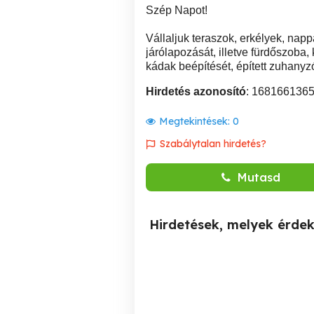
Szép Napot!
Vállaljuk teraszok, erkélyek, nappa
járólapozását, illetve fürdőszoba
kádak beépítését, épített zuhany
Hirdetés azonosító
: 168166136
Megtekintések:
0
Szabálytalan hirdetés?
Mutasd
Hirdetések, melyek érde