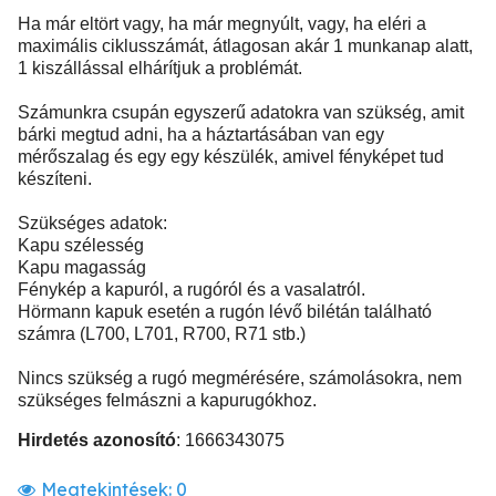
Ha már eltört vagy, ha már megnyúlt, vagy, ha eléri a
maximális ciklusszámát, átlagosan akár 1 munkanap alatt,
1 kiszállással elhárítjuk a problémát.
Számunkra csupán egyszerű adatokra van szükség, amit
bárki megtud adni, ha a háztartásában van egy
mérőszalag és egy egy készülék, amivel fényképet tud
készíteni.
Szükséges adatok:
Kapu szélesség
Kapu magasság
Fénykép a kapuról, a rugóról és a vasalatról.
Hörmann kapuk esetén a rugón lévő bilétán található
számra (L700, L701, R700, R71 stb.)
Nincs szükség a rugó megmérésére, számolásokra, nem
szükséges felmászni a kapurugókhoz.
Hirdetés azonosító
: 1666343075
Megtekintések:
0