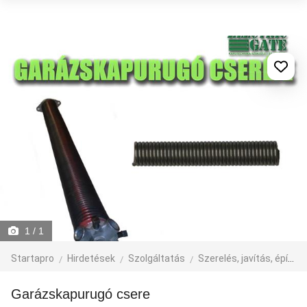
1
/ 1
Startapro
Hirdetések
Szolgáltatás
Szerelés, javítás, építkezés
Garázskapurugó csere