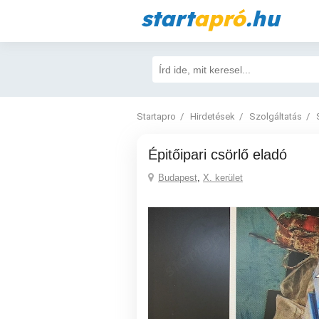
start
apró
.hu
Startapro
Hirdetések
Szolgáltatás
Épitőipari csörlő eladó
Budapest
,
X. kerület