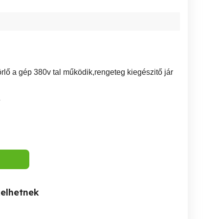
rlő a gép 380v tal működik,rengeteg kiegészitő jár
5
kelhetnek