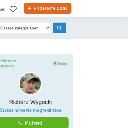
Hirdetésfeladás
kom
itelesített
Online
fonszám
Richárd Wygocki
Összes hirdetés megtekintése
Mutasd