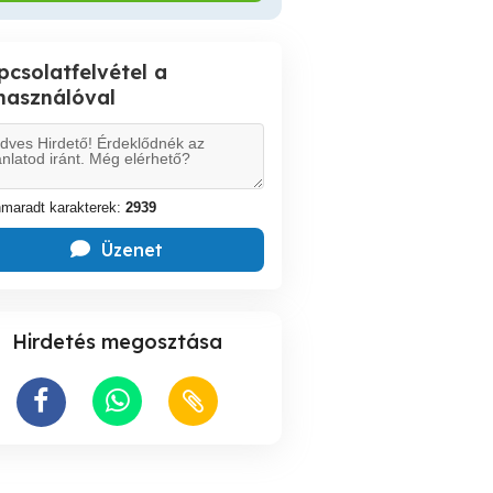
pcsolatfelvétel a
lhasználóval
maradt karakterek:
2939
Üzenet
Hirdetés megosztása