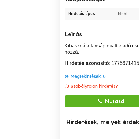
Hirdetés típus
kínál
Leírás
Kihasználatlanság miatt eladó csö
hozzá,
Hirdetés azonosító
: 177567141
Megtekintések:
0
Szabálytalan hirdetés?
Mutasd
Hirdetések, melyek érde