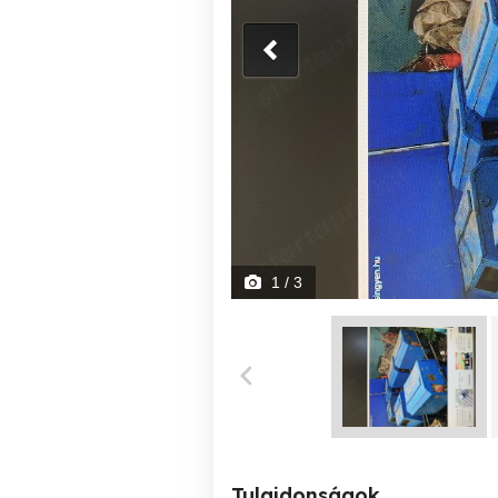
1
/ 3
Tulajdonságok