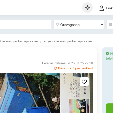
Fió
Szerelés, javítás, építkezés
egyéb szerelés, javítás, építkezés
H
tele
Feladás dátuma: 2026.07.25 22:50
Frissítve 5 percenként