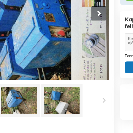
Ka
fe
Fenn