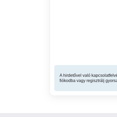
Lakásfelújítás
Ahol a szük
IV. kerület
A hirdetővel való kapcsolatfelv
fiókodba vagy regisztrálj gyors