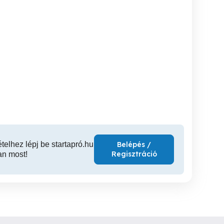
ség, ott a
Komplett lakásfelújítás
Redőny szerelés, javítás,
segítség
ezermestert keres
Moto
17.kerben
XIV. kerület
XVII. kerület
XV
ételhez lépj be startapró.hu
Belépés /
Regisztráció
an most!