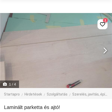
2
1
/ 4
Startapro
Hirdetések
Szolgáltatás
Szerelés, javítás, építkezés
Laminált parketta és ajtó!