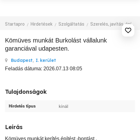
Startapro
Hirdetések
Szolgáltatás
Szerelés, javítás, építkezés
Kömüves munkát Burkolást vállalunk
garanciával udapesten.
Budapest
,
I. kerület
Feladás dátuma: 2026.07.13 08:05
Tulajdonságok
Hirdetés típus
kínál
Leírás
Kömüves munkát kerítés építést -bontást .