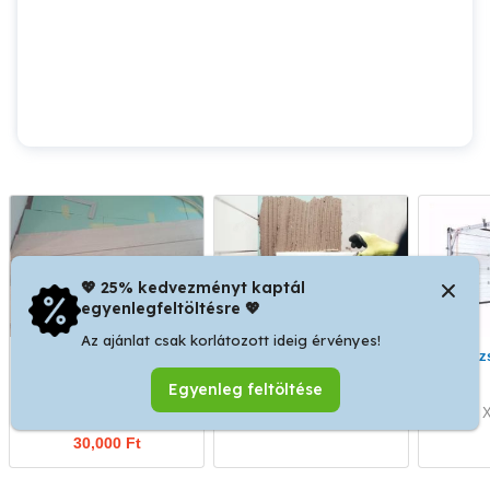
💖 25% kedvezményt kaptál
egyenlegfeltöltésre 💖
Az ajánlat csak korlátozott ideig érvényes!
Laminált parketta és ajtó!
Hideg- és
Garázskapu és kapu
melegburkolás,
Egyenleg feltöltése
térkövezés igényes
kivitelezés
VIII. kerület
X. kerület
X
30,000 Ft