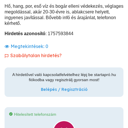
Hő, hang, por, eső víz és bogár elleni védekezés, véglages
megoldással, akár 20-30-évre is, ablakcsere helyett,
ingyenes javítással. Bővebb infó és árajánlat, telefonon
kérhető.
Hirdetés azonosító
: 1757593844
Megtekintések:
0
Szabálytalan hirdetés?
A hirdetővel való kapcsolatfelvételhez lépj be startapró.hu
fiókodba vagy regisztrálj gyorsan most!
Belépés / Regisztráció
Hitelesített telefonszám