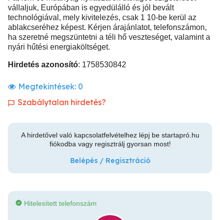
vállaljuk, Európában is egyedülálló és jól bevált
technológiával, mely kivitelezés, csak 1 10-be kerül az
ablakcseréhez képest. Kérjen árajánlatot, telefonszámon,
ha szeretné megszüntetni a téli hő veszteséget, valamint a
nyári hűtési energiaköltséget.
Hirdetés azonosító
: 1758530842
Megtekintések:
0
Szabálytalan hirdetés?
A hirdetővel való kapcsolatfelvételhez lépj be startapró.hu
fiókodba vagy regisztrálj gyorsan most!
Belépés / Regisztráció
Hitelesített telefonszám