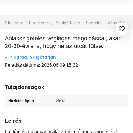
Startapro
Hirdetések
Szolgáltatás
Szerelés, javítás, építkezés
Ablakszigetelés végleges megoldással, akár
20-30-évre is, hogy ne az utcát fűtse.
Nógrád
,
Salgótarján
Feladás dátuma: 2026.06.09 15:32
Tulajdonságok
Hirdetés típus
kínál
Leírás
Fa, fém és műanyag nyílászárók utólagos szigetelését