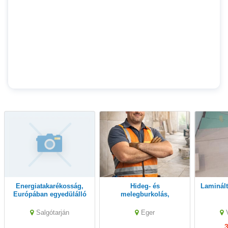
Energiatakarékosság,
Hideg- és
Laminált
Európában egyedülálló
melegburkolás,
és jól bevált, utólagos
térkövezés igényes
ablakszigetelési
kivitelezés
Salgótarján
Eger
technológiával
3