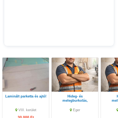
Laminált parketta és ajtó!
Hideg- és
Hideg
melegburkolás,
mel
térkövezés igényes
térkövezé
kivitelezés
k
VIII. kerület
Eger
30,000 Ft