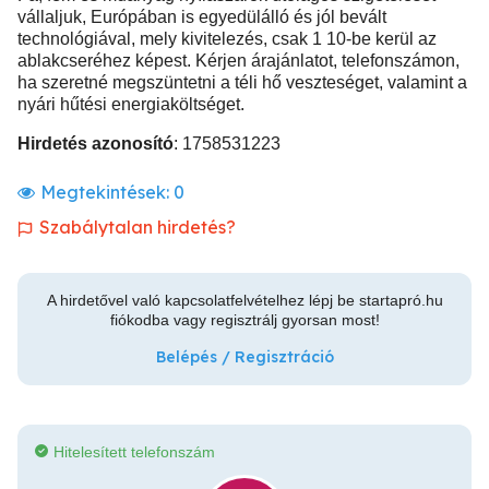
vállaljuk, Európában is egyedülálló és jól bevált
technológiával, mely kivitelezés, csak 1 10-be kerül az
ablakcseréhez képest. Kérjen árajánlatot, telefonszámon,
ha szeretné megszüntetni a téli hő veszteséget, valamint a
nyári hűtési energiaköltséget.
Hirdetés azonosító
: 1758531223
Megtekintések:
0
Szabálytalan hirdetés?
A hirdetővel való kapcsolatfelvételhez lépj be startapró.hu
fiókodba vagy regisztrálj gyorsan most!
Belépés / Regisztráció
Hitelesített telefonszám