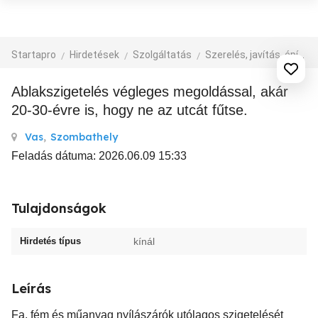
Startapro
Hirdetések
Szolgáltatás
Szerelés, javítás, építkezés
Ablakszigetelés végleges megoldással, akár
20-30-évre is, hogy ne az utcát fűtse.
Vas
,
Szombathely
Feladás dátuma: 2026.06.09 15:33
Tulajdonságok
Hirdetés típus
kínál
Leírás
Fa, fém és műanyag nyílászárók utólagos szigetelését