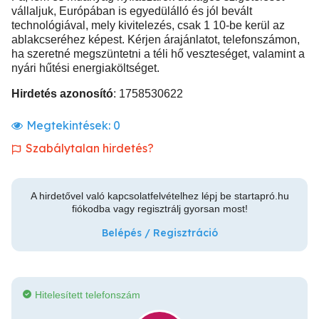
vállaljuk, Európában is egyedülálló és jól bevált
technológiával, mely kivitelezés, csak 1 10-be kerül az
ablakcseréhez képest. Kérjen árajánlatot, telefonszámon,
ha szeretné megszüntetni a téli hő veszteséget, valamint a
nyári hűtési energiaköltséget.
Hirdetés azonosító
: 1758530622
Megtekintések:
0
Szabálytalan hirdetés?
A hirdetővel való kapcsolatfelvételhez lépj be startapró.hu
fiókodba vagy regisztrálj gyorsan most!
Belépés / Regisztráció
Hitelesített telefonszám