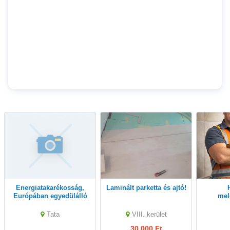
Energiatakarékosság,
Laminált parketta és ajtó!
Hideg
Európában egyedülálló
mel
és jól bevált, utólagos
térkövezé
ablakszigetelési
k
Tata
VIII. kerület
technológiával
30,000 Ft