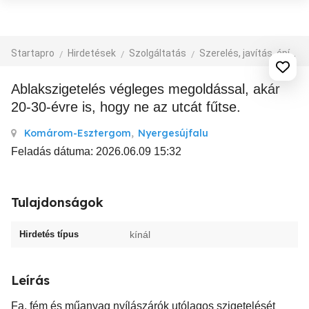
Startapro
Hirdetések
Szolgáltatás
Szerelés, javítás, építkezés
Ablakszigetelés végleges megoldással, akár
20-30-évre is, hogy ne az utcát fűtse.
Komárom-Esztergom
,
Nyergesújfalu
Feladás dátuma: 2026.06.09 15:32
Tulajdonságok
Hirdetés típus
kínál
Leírás
Fa, fém és műanyag nyílászárók utólagos szigetelését