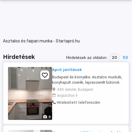
Asztalos és faipari munka - Startapró.hu
Hirdetések
20
50
Hirdetések az oldalon:
Apró javítások
Budapest és környéke. Asztalos munkák,
konyhapult cserék, lapraszerelt bútorok
összeszerelése, zárak cseréje előre
XXII. kerület, Budapest
egyeztetett időpontban. Kisebb
augusztus 6
villanyszerelési munkák, mosogatógépek
Hitelesített telefonszám
beépítése. Hatótávolságom: budai oldal,
Pesti oldal a belváros kivételével. Pontos
részletek a honlapomon: aprojav ...
8