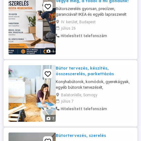
Vegye meg, a többi a mi gondunk!
Bútorszerelés gyorsan, precízen,
garanciával! IKEA és egyéb lapraszerelt
bútorok szakszerű összeszerelése
IV. kerület, Budapest
Budapesten és környékén, igény esetén
július 26
országosan is. 06 30 719 2338 Kalsch
Hitelesített telefonszám
Wood Kft. Bízza a szerelést szakemberre!
1
Bútor tervezés, készítés,
összeszerelés, parkettázás
Konyhabútorok, komódok, gyerekágyak,
egyéb bútorok tervezését,
összeszerelését, illetve lapraszerelt bútor
Balatonlelle, Somogy
összeszerelést, és parkettázást vállalok!
július 7
Hitelesített telefonszám
7
Bútortervezés, szerelés