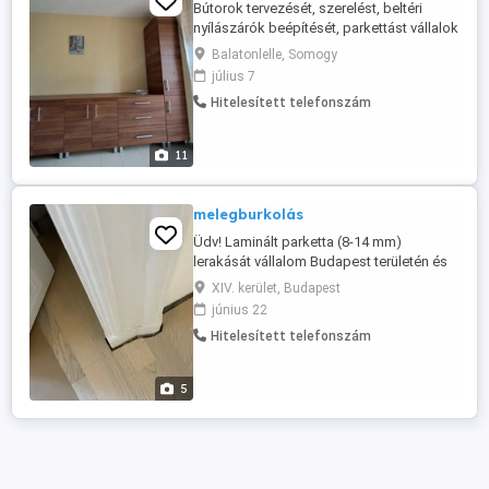
Bútorok tervezését, szerelést, beltéri
nyílászárók beépítését, parkettást vállalok
Keszthelytöl Siófokig.
Balatonlelle, Somogy
július 7
Hitelesített telefonszám
11
melegburkolás
Üdv! Laminált parketta (8-14 mm)
lerakását vállalom Budapest területén és
vonzáskörzetében! Ár megegyezés
XIV. kerület, Budapest
szerint! Emellett festést és mázolást is,
június 22
plusz kisebb lakások teljes felújítását!
Hitelesített telefonszám
06708506126
5