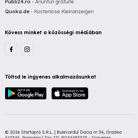
Publi24.ro
- Anunturi gratuite
Quoka.de
- Kostenlose Kleinanzeigen
Kövess minket a közösségi médiában
Töltsd le ingyenes alkalmazásunkat
© 2026 Startapró S.R.L. | Bulevardul Dacia nr 34, Oradea
410346, Romania | Tax ID: RO44483373 -
Ingyenes