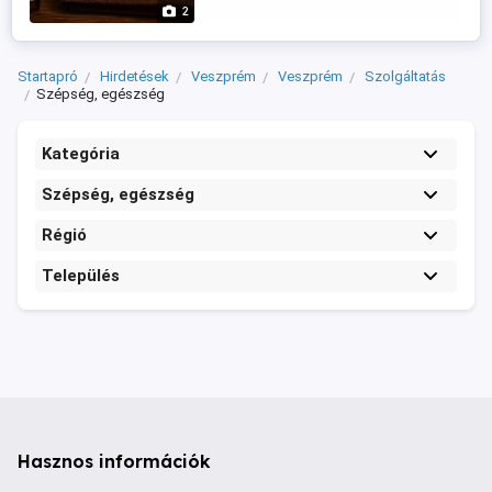
környezetben. A kezelés segíthet
2
csökkenteni az izomfeszültséget, javítani
a közérzetet ...
Startapró
Hirdetések
Veszprém
Veszprém
Szolgáltatás
Szépség, egészség
Kategória
Szépség, egészség
Régió
Település
Hasznos információk