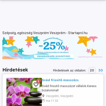
Szépség, egészség Veszprém Veszprém - Startapró.hu
Hirdetések
20
50
Hirdetések az oldalon:
Svéd frissitő masszázs
2
Svéd frissitő masszázst vállalok.Keress
bizalommal!
Veszprém, Veszprém
ma 11:32