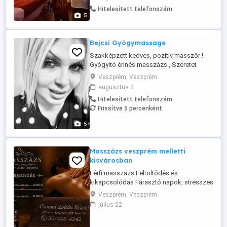
nyakad? Beállt a derekad? Stresszes és
Hitelesített telefonszám
kimerült vagy? Esetleg túl sokat cipelsz
5
magadban és a válladon is? A tested
előbb-utóbb jelez, a kérdés csak ...
Bejcsi Gyógymassage
Szakképzett kedves, pozitiv masszőr !
Gyógyitó érinés masszázs , Szeretet
massage ,tantrikus massage és lomi lomi,
Veszprém, Veszprém
massage Energetizáló szeretet masszázs
augusztus 3
, MA-URI MASSAGE INYENCEKNEK fej ,arc
Hitelesített telefonszám
és nyak massage ! Hamman meleg vizes
Frissítve 5 percenként
massage ! légkondicionált helység ,Saját
tulajdon ...
5
Masszázs veszprém melletti
kisvárosban
Férfi masszázs Feltöltődés és
kikapcsolódás Fárasztó napok, stresszes
munka vagy izomfeszülés? Itt az idő,
Veszprém, Veszprém
hogy egy órára csak magaddal
július 22
foglalkozz! Professzionális masszázs
férfiak részére, nyugodt és diszkrét