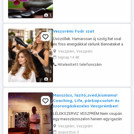
1
Veszorémi Fodr szat
Üvözöllek. Hamarosan új szolg ltat ssal
és friss energiákkal várlunk Benneteket a
már lefoglalt időpontokra és új
Veszprém, Veszprém
vendégeket is tudunk fogadni. A szépség
tegnap 14:48
belülről fakad, de nem árt néha kívülről is
Hitelesített telefonszám
megt mogatni ;-) Foglalj magadnak
időpontot 0-24 órában messengeren,
vagy hívj telefonon hétköznapokon ...
2
Masszázs, lazító,svéd,kismama!
Coaching, Life, párkapcsolati és
szorongáskezeles Veszprémben!
LÉLEKSZERVIZ VESZPRÉM Nem csupán
egy masszázsszalon hanem egy igazán
hangulatos hely ahol végre megállhatsz
Veszprém, Veszprém
és feltöltődhetsz egy kicsit. Folyton fáj a
augusztus 3