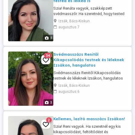
tested és lelked is
Szia! Renáta vagyok, szakképzett
svédmasszőr. Ha szeretnéd, hogy tested
és lelked is feltöltődjön, nálam jó helyen
Izsák, Bács-Kiskun
jársz. A masszázsom célja, hogy segítsen
augusztus 7
oldani a feszültséget, csökkenteni a
stresszt, és visszahozni a belső
3
egyensúlyt. A masszázs oldja az
izomfeszültséget, serkenti a vérkeringést,
...
Svédmasszázs Renitől
34
Kikapcsolódás testnek és léleknek
Izsákon, hangulatos
Svédmasszázs Renitől Kikapcsolódás
testnek és léleknek Izsákon, hangulatos
környezetben Szeretettel várlak egy
Izsák, Bács-Kiskun
nyugtató, stresszoldó Svédmasszázsra,
augusztus 6
ahol minden rólad szól! Gyertyafény,
füstölő, relaxációs zene, só lámpa és
3
kellemes illatok segítenek ellazulni és
feltöltődni. Időtartamok: 30 ...
Kellemes, lazító masszázs Izsákon!
2
Szia! Reni vagyok. Ha szeretnél egy kis
kikapcsolódást, feltöltődést és