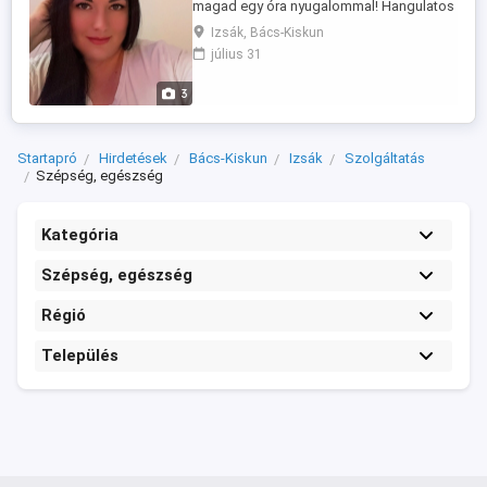
magad egy óra nyugalommal! Hangulatos
környezetben várlak, ahol minden rólad
Izsák, Bács-Kiskun
szól. Svédmasszázs stresszoldás,
július 31
pihenés, feltöltődés. A diszkréció
számomra kiemelten fontos, ahogyan
3
neked is. Tájékoztatást szívesen adok
Viberen, WhatsAppon, telefonon vagy itt
üzenetben. Elérhetőségem: ...
Startapró
Hirdetések
Bács-Kiskun
Izsák
Szolgáltatás
Szépség, egészség
Kategória
Szépség, egészség
Régió
Település