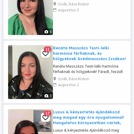
harmóniát, várlak szeretettel Izsákon,
Izsák, Bács-Kiskun
diszkrét és nyugodt szalonomban.
augusztus 2
Minimum 1 órás masszázs, igény szerint
hosszabb idő is kérhető. Hangulatos
környezet, kedves légkör, a diszkréció és
tisztelet nálam alapérték. ...
3
Renáta Masszázs Testi-lelki
11
harmónia férfiaknak, és
hölgyeknek Svédmasszázs Izsákon!
Renáta Masszázs Testi-lelki harmónia
férfiaknak és hölgyeknek! Fáradt, feszült
vagy? Ideje megállni egy pillanatra, és
Izsák, Bács-Kiskun
törődni önmagaddal! Professzionális
augusztus 2
svédmasszázs, amely segít: -Ellazulni a
mindennapi stressz után -Oldani az
3
izomfeszültséget -Frissíteni a
vérkeringést -.Feltölteni ...
Luxus & kényeztetés Ajándékozd
17
meg magad egy óra nyugalommal!
Hangulatos környezetben várlak,
Luxus & kényeztetés Ajándékozd meg