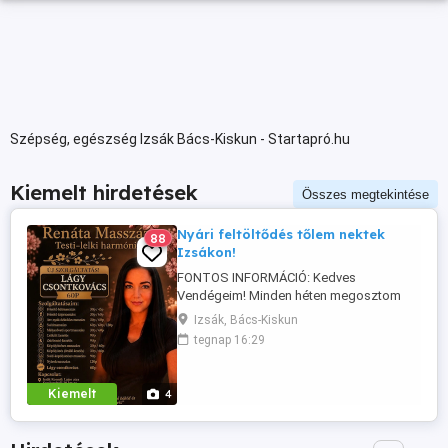
Szépség, egészség Izsák Bács-Kiskun - Startapró.hu
Kiemelt hirdetések
Összes megtekintése
Nyári feltöltődés tőlem nektek
88
Izsákon!
FONTOS INFORMÁCIÓ: Kedves
Vendégeim! Minden héten megosztom
veletek, hogy mely napokon tudok egész
Izsák, Bács-Kiskun
nap masszázs időpontokat vállalni.
tegnap 16:29
Ezeken a kiemelt napokon rugalmasabb
időpontokkal várlak azaz 8:00 20:00
benneteket, míg a többi napon továbbra
Kiemelt
4
is 17:00 órától tudok vendégeket fogadni.
Ha szeretnél ...