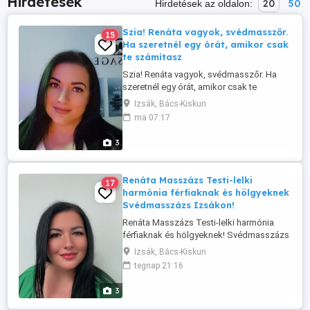
Hirdetések
20
50
Hirdetések az oldalon:
Szia! Renáta vagyok, svédmasszőr.
15
Ha szeretnél egy órát, amikor csak
te számítasz
Szia! Renáta vagyok, svédmasszőr. Ha
szeretnél egy órát, amikor csak te
számítasz, keress bátran! Stresszoldás
Izsák, Bács-Kiskun
Fájdalomcsillapítás Teljes kikapcsolódás
ma 07:17
Bejelentkezés: 30 783-4730 viberen,
whatsappon, üzenetben. FONTOS
3
INFORMÁCIÓ: MÁJUSTÓL családi okok
miatt ÚJRA IZSÁKON LESZEK, AHOL ...
Renáta Masszázs Testi-lelki
17
harmónia férfiaknak és hölgyeknek
Svédmasszázs Izsákon!
Renáta Masszázs Testi-lelki harmónia
férfiaknak és hölgyeknek! Svédmasszázs
Izsákon! Fáradt, feszült vagy? Ideje
Izsák, Bács-Kiskun
megállni egy pillanatra, és törődni
tegnap 21:16
önmagaddal! Professzionális
svédmasszázs férfiak és hölgyek részére,
3
amely segít: Ellazulni a mindennapi
stressz után Oldani az izomfeszültséget