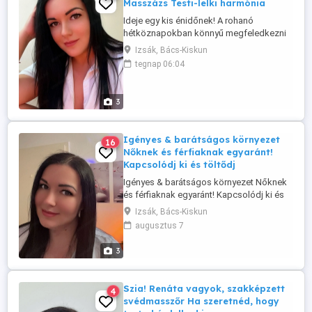
Masszázs Testi-lelki harmónia
Ideje egy kis énidőnek! A rohanó
hétköznapokban könnyű megfeledkezni
magunkról, pedig a tested is megérdemli
Izsák, Bács-Kiskun
a törődést. Egy masszázs nem luxus
tegnap 06:04
hanem befektetés az egészségedbe és a
jó közérzetedbe. Az aktuális
beosztásomat és a szolgáltatásaimat a
3
képek között találod. Időpontfoglalás:
Facebookon, ...
Igényes & barátságos környezet
16
Nőknek és férfiaknak egyaránt!
Kapcsolódj ki és töltődj
Igényes & barátságos környezet Nőknek
és férfiaknak egyaránt! Kapcsolódj ki és
töltődj fel egy nyugodt, biztonságos és
Izsák, Bács-Kiskun
diszkrét helyszínen, ahol minden rólad
augusztus 7
szól! Svédmasszázs teljes
kikapcsolódás és felfrissülés Igényes,
3
tiszta, hangulatos környezet Lágy zene,
kellemes atmoszféra Nőknek és ...
Szia! Renáta vagyok, szakképzett
4
svédmasszőr Ha szeretnéd, hogy