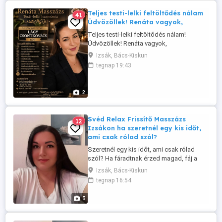
...
Teljes testi-lelki feltöltődés nálam
41
Üdvözöllek! Renáta vagyok,
Teljes testi-lelki feltöltődés nálam!
Üdvözöllek! Renáta vagyok,
Svédmasszőr, aki hisz abban, hogy a
Izsák, Bács-Kiskun
valódi kikapcsolódás a csendben, a
tegnap 19:43
figyelemben és az érintés harmóniájában
rejlik. A masszázs során a nyugodt légkör,
a személyes odafigyelés és a
2
gondoskodó érintések segítenek
lelassulni, elengedni ...
Svéd Relax Frissítő Masszázs
12
Izsákon ha szeretnél egy kis időt,
ami csak rólad szól?
Szeretnél egy kis időt, ami csak rólad
szól? Ha fáradtnak érzed magad, fáj a
hátad, vagy egyszerűen csak
Izsák, Bács-Kiskun
kikapcsolódásra vágysz, várlak
tegnap 16:54
szeretettel Izsákon, ahol test és lélek
harmóniáját élheted át egy kellemes
3
masszázs során. Mit kínálok? Svéd
masszázs az izmok ellazítására, keringés
javítására ...