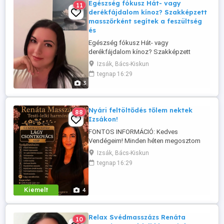
Egészség fókusz Hát- vagy
11
derékfájdalom kínoz? Szakképzett
masszőrként segítek a feszültség
és
Egészség fókusz Hát- vagy
derékfájdalom kínoz? Szakképzett
masszőrként segítek a feszültség és a
Izsák, Bács-Kiskun
fájdalmak oldásában. Időpont hétfőtől -
tegnap 16:29
szombatig. Hívj most: 06 30 783 4730
3
Könnyebb test, nyugodtabb lélek egy
masszázsnyira tőled. FONTOS
INFORMÁCIÓ: MÁJUSTÓL családi okok
Nyári feltöltődés tőlem nektek
88
miatt ÚJRA IZSÁKON ...
Izsákon!
FONTOS INFORMÁCIÓ: Kedves
Vendégeim! Minden héten megosztom
veletek, hogy mely napokon tudok egész
Izsák, Bács-Kiskun
nap masszázs időpontokat vállalni.
tegnap 16:29
Ezeken a kiemelt napokon rugalmasabb
időpontokkal várlak azaz 8:00 20:00
benneteket, míg a többi napon továbbra
Kiemelt
4
is 17:00 órától tudok vendégeket fogadni.
Ha szeretnél ...
Relax Svédmasszázs Renáta
10