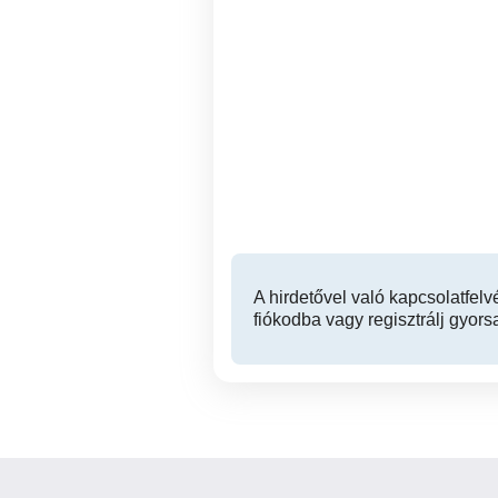
Virtuális barátnő
Miskolc
A hirdetővel való kapcsolatfelv
fiókodba vagy regisztrálj gyors