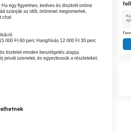
fe
. Ha egy figyelmes, kedves és diszkrét online
rád szánják az időt, örömmel megismerlek.
t chat
Fenn
ikáció
 15 000 Ft 60 perc Hanghívás 12 000 Ft 30 perc
ös tisztelet minden beszélgetés alapja.
j privát üzenetet, és egyeztessük a részleteket.
8
kelhetnek