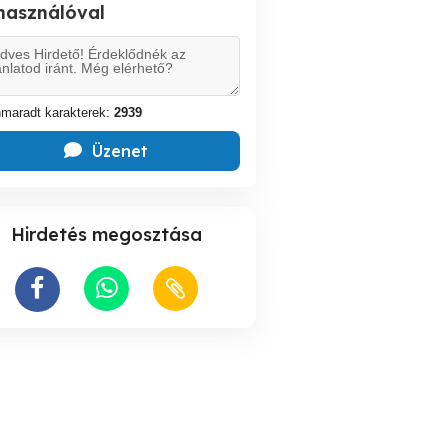
lhasználóval
maradt karakterek:
2939
Üzenet
Hirdetés megosztása