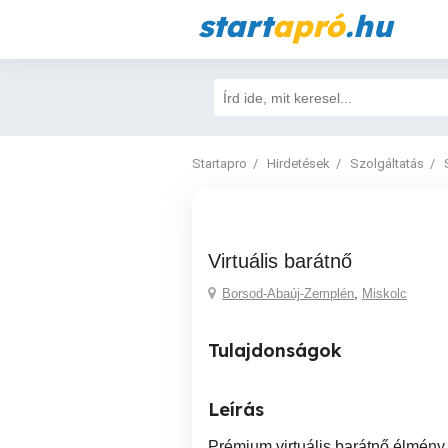
start
apró
.hu
Startapro
Hirdetések
Szolgáltatás
Virtuális barátnő
Borsod-Abaúj-Zemplén
,
Miskolc
Tulajdonságok
Leírás
Prémium virtuális barátnő élmény