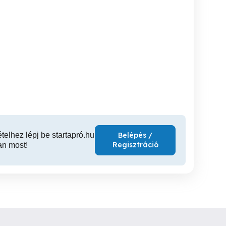
Masszázs születés napra
Frissítő, lazító masszázs
Masszázs és társaság
Höl
Miskolc
Miskolc
ételhez lépj be startapró.hu
Belépés /
Regisztráció
an most!