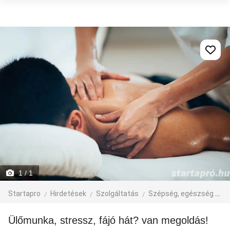
1
/ 1
Startapro
Hirdetések
Szolgáltatás
Szépség, egészség
M
ülőmunka, stressz, fájó hát? van megoldás!