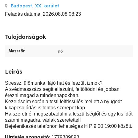
Budapest
,
XX. kerület
Feladás dátuma: 2026.08.08 08:23
Tulajdonságok
Masszőr
nő
Leírás
Stressz, ülőmunka, fájó hát és feszült izmok?
A svédmasszázs segít ellazulni, feltöltődni és jobban
érezni magad a mindennapokban.
Kezeléseim során a testi felfrissülés mellett a nyugodt
kikapcsolódás is fontos szerepet kap.
Ha szeretnél megszabadulni a feszültségtől és egy kis időt
szánni magadra, várlak szeretettel!
Bejelentkezés telefonon lehetséges H P 9:00 19:00 között.
Hirdetés azonosító
: 1779389898