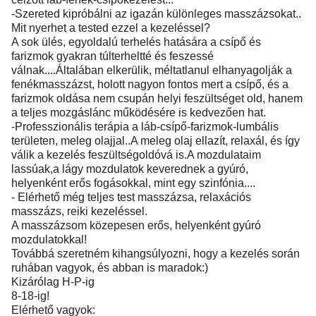
-Szereted kipróbálni az igazán különleges masszázsokat..
Mit nyerhet a tested ezzel a kezeléssel?
A sok ülés, egyoldalú terhelés hatására a csípő és
farizmok gyakran túlterheltté és feszessé
válnak....Általában elkerülik, méltatlanul elhanyagolják a
fenékmasszázst, holott nagyon fontos mert a csípő, és a
farizmok oldása nem csupán helyi feszültséget old, hanem
a teljes mozgáslánc működésére is kedvezően hat.
-Professzionális terápia a láb-csípő-farizmok-lumbális
területen, meleg olajjal..A meleg olaj ellazít, relaxál, és így
válik a kezelés feszültségoldóvá is.A mozdulataim
lassúak,a lágy mozdulatok keverednek a gyúró,
helyenként erős fogásokkal, mint egy szinfónia....
- Elérhető még teljes test masszázsa, relaxációs
masszázs, reiki kezeléssel.
A masszázsom közepesen erős, helyenként gyúró
mozdulatokkal!
Továbbá szeretném kihangsúlyozni, hogy a kezelés során
ruhában vagyok, és abban is maradok:)
Kizárólag H-P-ig
8-18-ig!
Elérhető vagyok: