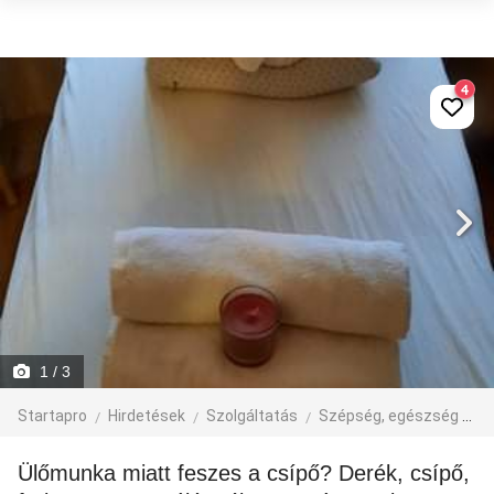
4
1
/ 3
Startapro
Hirdetések
Szolgáltatás
Szépség, egészség
M
Ülőmunka miatt feszes a csípő? Derék, csípő,