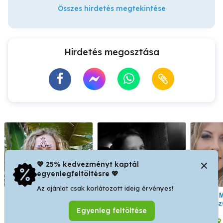
Összes hirdetés megtekintése
Hirdetés megosztása
💖 25% kedvezményt kaptál
egyenlegfeltöltésre 💖
Az ajánlat csak korlátozott ideig érvényes!
Aromaterápiás
Nyári nyugalom
Masszá
stresszoldó vagy frissítő-
egész
Egyenleg feltöltése
izomlazító
fájda
svédmasszázs doTERRA
XIII. kerület
VIII. kerület