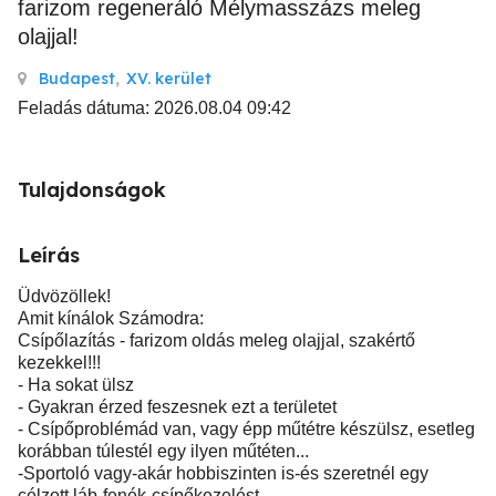
farizom regeneráló Mélymasszázs meleg
olajjal!
Budapest
,
XV. kerület
Feladás dátuma: 2026.08.04 09:42
Tulajdonságok
Leírás
Üdvözöllek!
Amit kínálok Számodra:
Csípőlazítás - farizom oldás meleg olajjal, szakértő
kezekkel!!!
- Ha sokat ülsz
- Gyakran érzed feszesnek ezt a területet
- Csípőproblémád van, vagy épp műtétre készülsz, esetleg
korábban túlestél egy ilyen műtéten...
-Sportoló vagy-akár hobbiszinten is-és szeretnél egy
célzott láb-fenék-csípőkezelést...